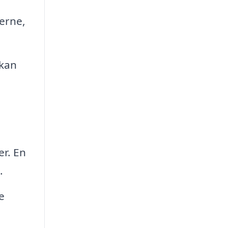
lerne,
 kan
er. En
.
e