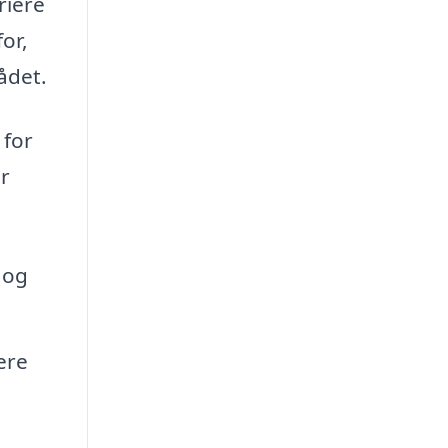
riere
or,
ådet.
 for
r
 og
ere