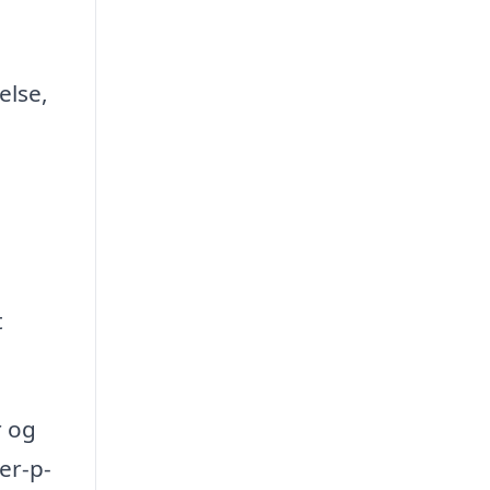
else,
t
r og
er-p-