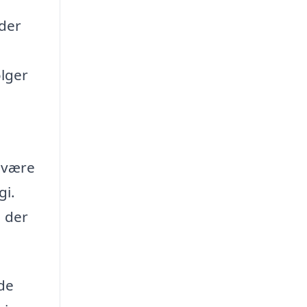
 der
ølger
 være
gi.
, der
 de