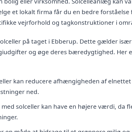
in bolig eller virksomhed. Solcelleanlæg kan va
ge et lokalt firma får du en bedre forståelse f
ifikke vejrforhold og tagkonstruktioner i omr
olceller på taget i Ebberup. Dette gælder især
giudgifter og øge deres bæredygtighed. Her e
eller kan reducere afhængigheden af elnettet
stninger ned.
ed solceller kan have en højere værdi, da fl
ninger.
r en måde at bidrage til et grønnere miljø og