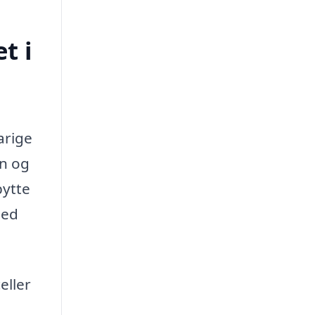
t i
arige
on og
bytte
med
eller