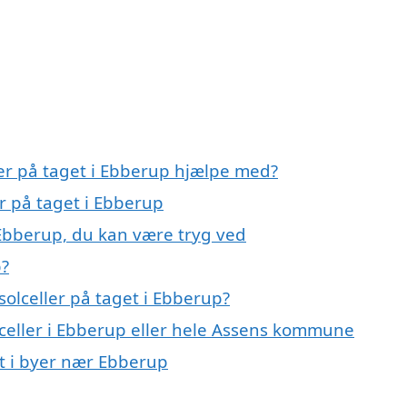
ler på taget i Ebberup hjælpe med?
er på taget i Ebberup
i Ebberup, du kan være tryg ved
p?
olceller på taget i Ebberup?
lceller i Ebberup eller hele Assens kommune
get i byer nær Ebberup