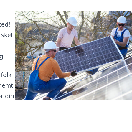
ted!
rskel
g.
folk
u nemt
ør din