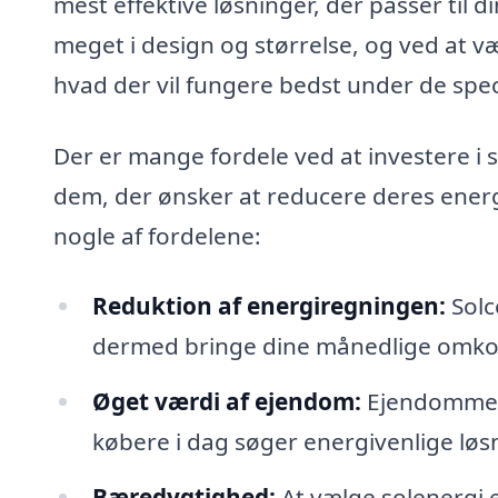
mest effektive løsninger, der passer til d
meget i design og størrelse, og ved at væl
hvad der vil fungere bedst under de spec
Der er mange fordele ved at investere i s
dem, der ønsker at reducere deres ener
nogle af fordelene:
Reduktion af energiregningen:
Solc
dermed bringe dine månedlige omko
Øget værdi af ejendom:
Ejendomme m
købere i dag søger energivenlige løs
Bæredygtighed:
At vælge solenergi e