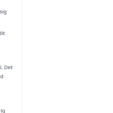
sig
dit
i. Det
ed
rig