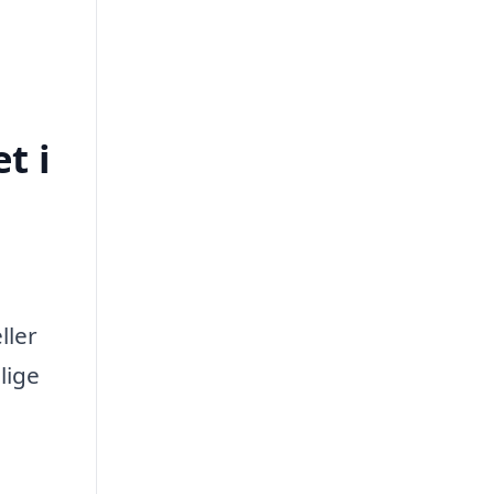
t i
ller
lige