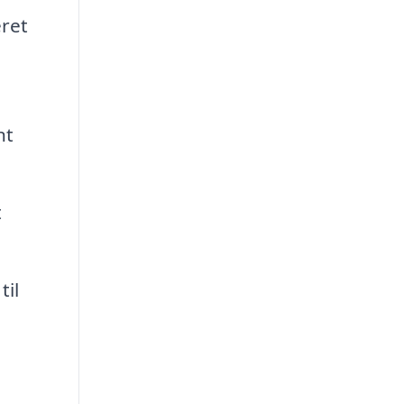
eret
nt
t
til