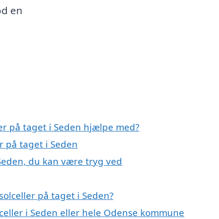
od en
ler på taget i Seden hjælpe med?
er på taget i Seden
 Seden, du kan være tryg ved
olceller på taget i Seden?
olceller i Seden eller hele Odense kommune