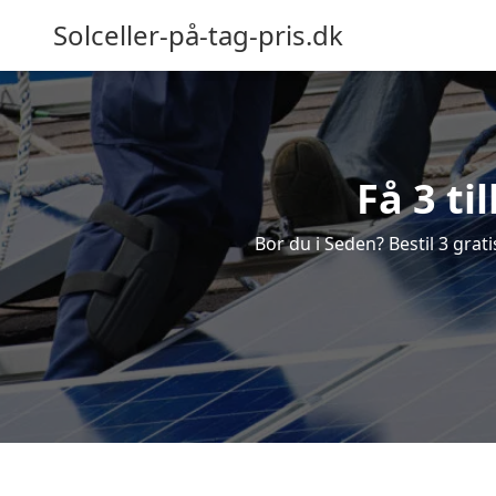
Solceller-på-tag-pris.dk
Få 3 ti
Bor du i Seden? Bestil 3 grati