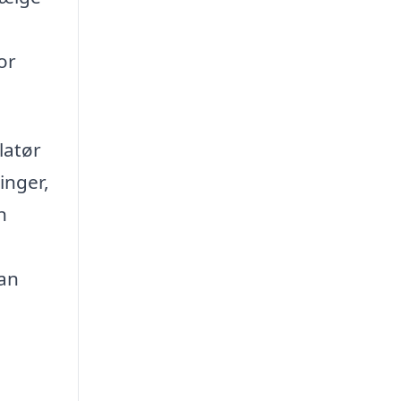
or
latør
inger,
n
kan