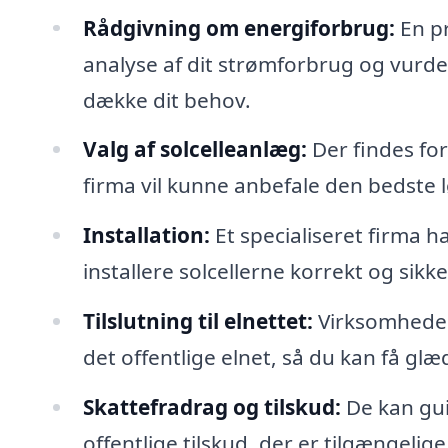
Rådgivning om energiforbrug:
En pr
analyse af dit strømforbrug og vurder
dække dit behov.
Valg af solcelleanlæg:
Der findes for
firma vil kunne anbefale den bedste lø
Installation:
Et specialiseret firma 
installere solcellerne korrekt og sikke
Tilslutning til elnettet:
Virksomheden 
det offentlige elnet, så du kan få gl
Skattefradrag og tilskud:
De kan gui
offentlige tilskud, der er tilgængelige 