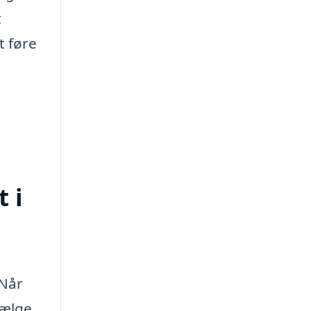
t
t føre
 i
 Når
vælge