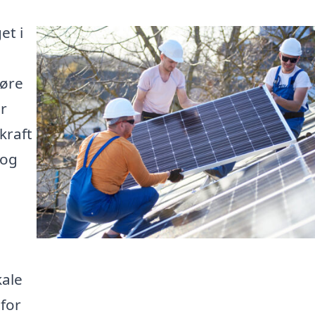
et i
gøre
er
kraft
 og
kale
 for