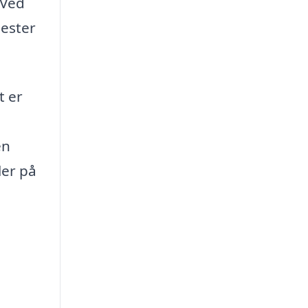
 Ved
nester
t er
en
ler på