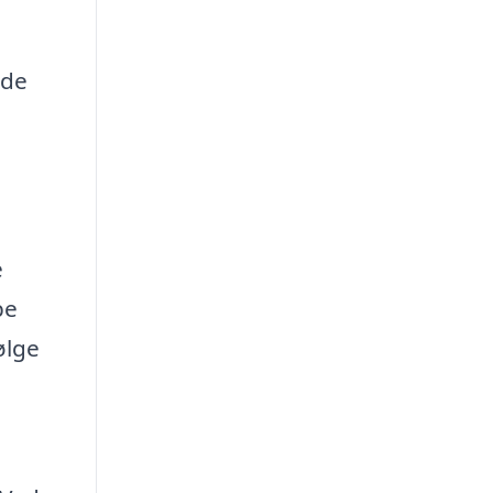
 de
e
pe
ølge