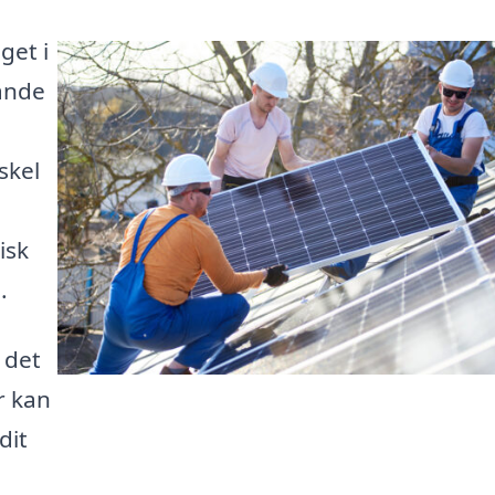
get i
ande
skel
e
isk
.
 det
r kan
dit