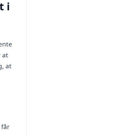
 i
hente
 at
, at
 får