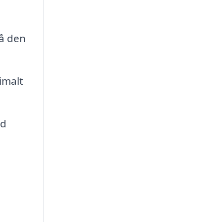
så den
imalt
id