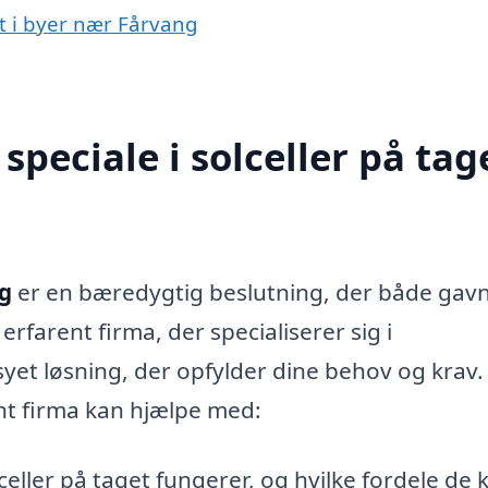
et i byer nær Fårvang
peciale i solceller på tage
ng
er en bæredygtig beslutning, der både gav
rfarent firma, der specialiserer sig i
syet løsning, der opfylder dine behov og krav.
ant firma kan hjælpe med:
celler på taget fungerer, og hvilke fordele de 