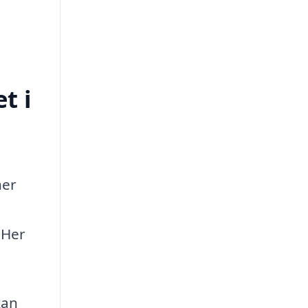
t i
ner
 Her
kan