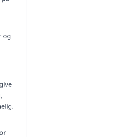
r og
dgive
,
elig.
vor