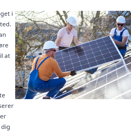
get i
ted.
kan
øre
l at
te
iserer
der
e dig