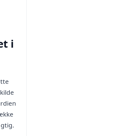
t i
ette
kilde
ærdien
række
gtig.