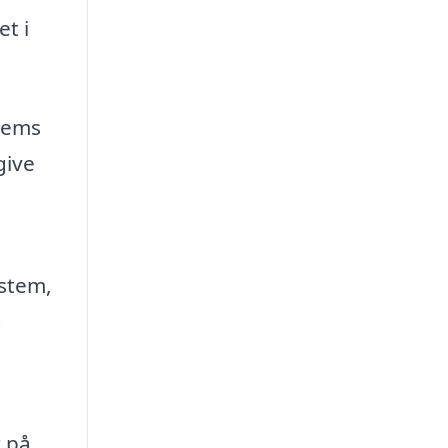
et i
jems
give
ystem,
g
r på