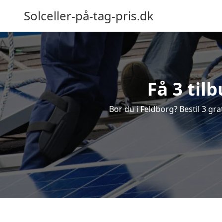
Solceller-på-tag-pris.dk
Få 3 til
Bor du i Feldborg? Bestil 3 grat