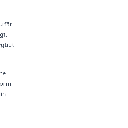
u får
gt.
ygtigt
tte
form
din