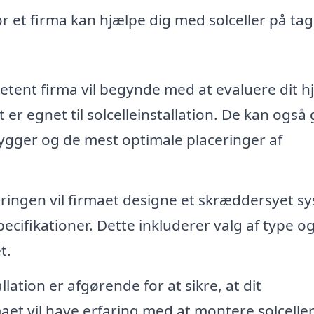
r et firma kan hjælpe dig med solceller på tag
tent firma vil begynde med at evaluere dit h
 er egnet til solcelleinstallation. De kan også 
kygger og de mest optimale placeringer af
ringen vil firmaet designe et skræddersyet s
ecifikationer. Dette inkluderer valg af type o
t.
lation er afgørende for at sikre, at dit
maet vil have erfaring med at montere solcelle