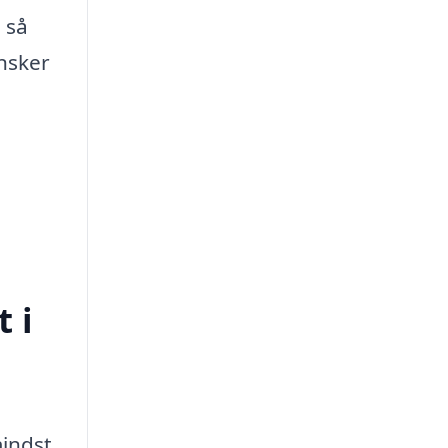
 så
nsker
 i
mindst