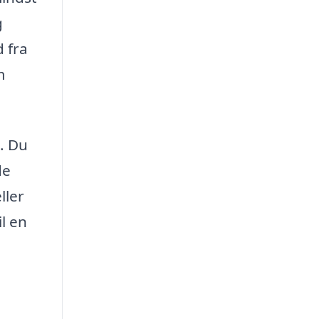
g
 fra
m
. Du
de
ller
il en