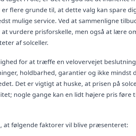
r er flere grunde til, at dette valg kan spare di
edst mulige service. Ved at sammenligne tilbud
r at vurdere prisforskelle, men også at lære o
eter af solceller.
ghed for at træffe en velovervejet beslutning
tninger, holdbarhed, garantier og ikke mindst 
det. Det er vigtigt at huske, at prisen på solce
itet; nogle gange kan en lidt højere pris føre t
 at følgende faktorer vil blive præsenteret: