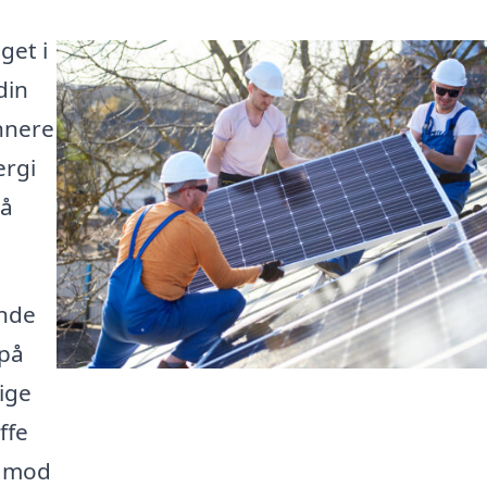
get i
din
nnere
ergi
så
inde
 på
lige
ffe
e mod