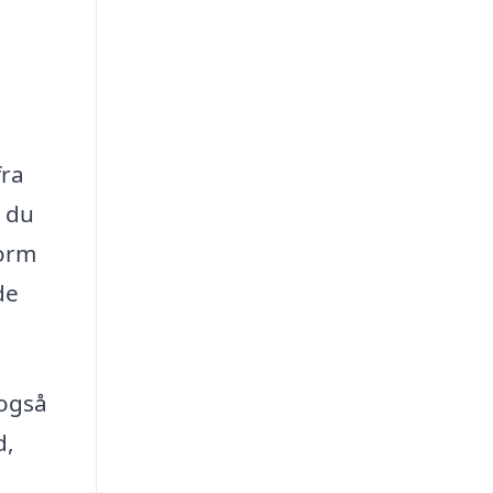
fra
å du
form
de
 også
d,