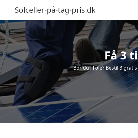
Solceller-på-tag-pris.dk
Få 3 t
Bor du i Fole? Bestil 3 gratis