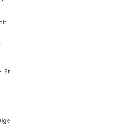
dit
f
. Et
ølge