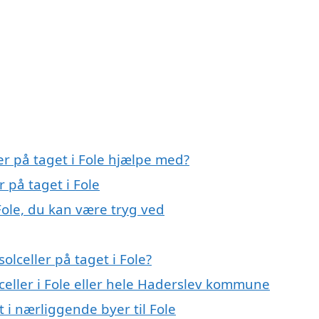
er på taget i Fole hjælpe med?
r på taget i Fole
 Fole, du kan være tryg ved
lceller på taget i Fole?
lceller i Fole eller hele Haderslev kommune
t i nærliggende byer til Fole