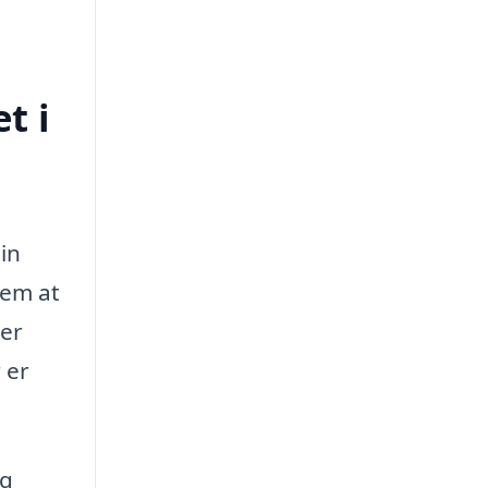
t i
din
dem at
rer
 er
og