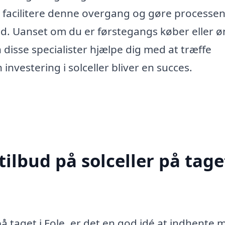
kan facilitere denne overgang og gøre processen
nd. Uanset om du er førstegangs køber eller ø
disse specialister hjælpe dig med at træffe
investering i solceller bliver en succes.
ilbud på solceller på taget
på taget i Fole, er det en god idé at indhente 