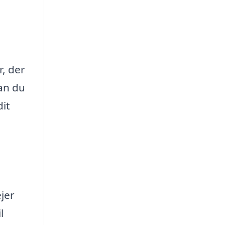
r, der
kan du
dit
ejer
l