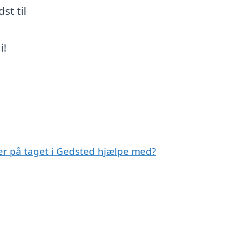
st til
i!
ler på taget i Gedsted hjælpe med?