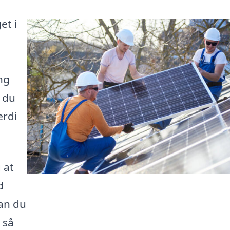
et i
ng
r du
ærdi
 at
d
kan du
 så