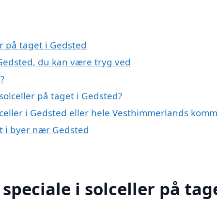
er på taget i Gedsted
i Gedsted, du kan være tryg ved
d?
olceller på taget i Gedsted?
olceller i Gedsted eller hele Vesthimmerlands kom
get i byer nær Gedsted
peciale i solceller på tage