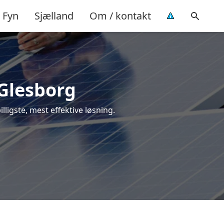
Fyn
Sjælland
Om / kontakt
 Glesborg
illigste, mest effektive løsning.