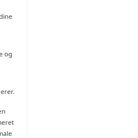
 dine
te og
erer.
en
meret
imale