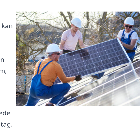
r kan
un
øm,
rede
 tag.