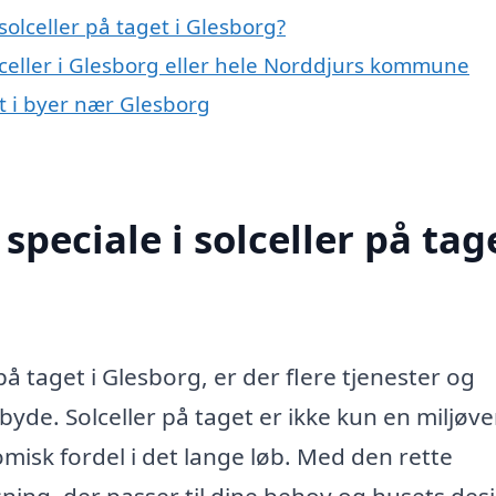
olceller på taget i Glesborg?
lceller i Glesborg eller hele Norddjurs kommune
et i byer nær Glesborg
peciale i solceller på tage
 på taget i Glesborg, er der flere tjenester og
lbyde. Solceller på taget er ikke kun en miljøve
isk fordel i det lange løb. Med den rette
ning, der passer til dine behov og husets des