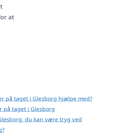
t
or at
ler på taget i Glesborg hjælpe med?
er på taget i Glesborg
 Glesborg, du kan være tryg ved
g?