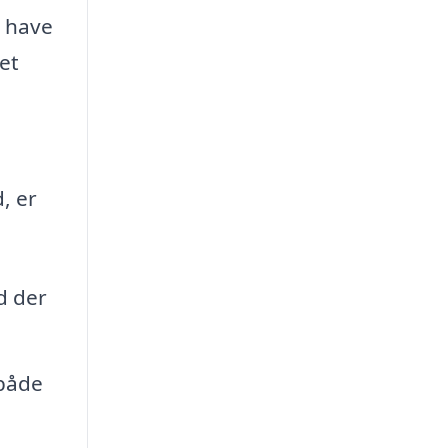
t have
et
, er
d der
 både