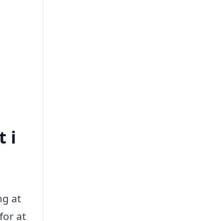
 i
ng at
for at