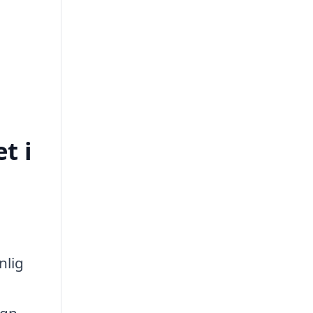
t i
nlig
ign.