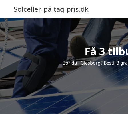
Solceller-på-tag-pris.dk
Få 3 til
Bor du i Glesborg? Bestil 3 grat