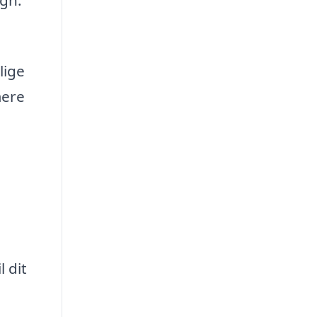
lige
mere
l dit