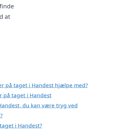
 finde
d at
ler på taget i Handest hjælpe med?
er på taget i Handest
i Handest, du kan være tryg ved
t?
taget i Handest?