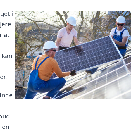
get i
jere
r at
t kan
er.
finde
lbud
e en