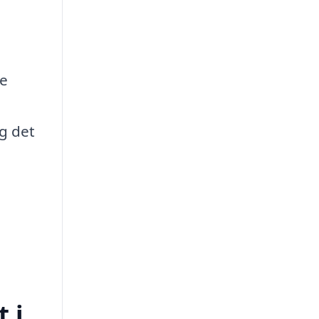
ge
ag det
 i