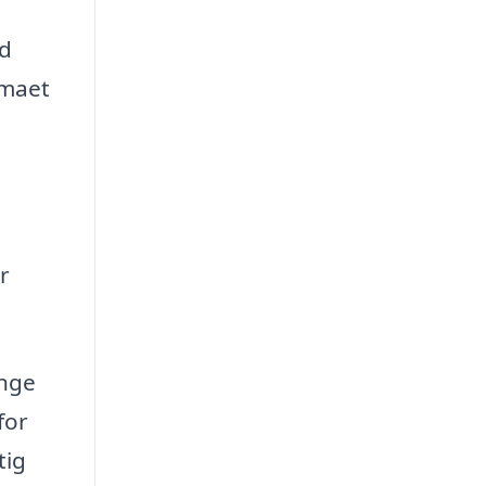
od
rmaet
r
enge
for
tig