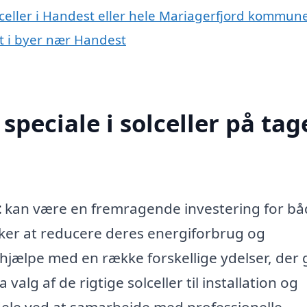
lceller i Handest eller hele Mariagerfjord kommun
get i byer nær Handest
peciale i solceller på tage
t
kan være en fremragende investering for bå
ker at reducere deres energiforbrug og
 hjælpe med en række forskellige ydelser, der 
lg af de rigtige solceller til installation og
dele ved at samarbejde med professionelle.