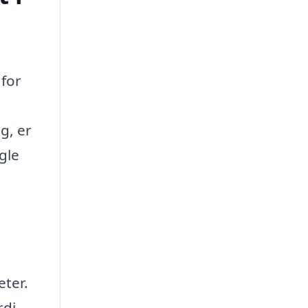
 for
g, er
gle
eter.
rdi