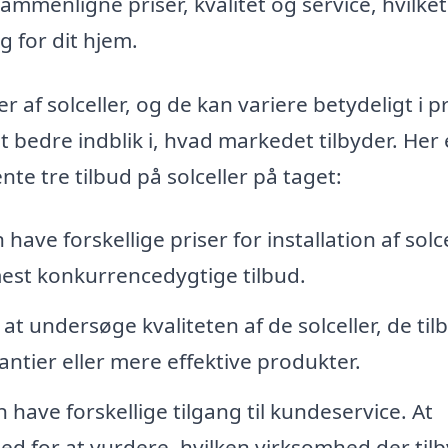
ammenligne priser, kvalitet og service, hvilket
g for dit hjem.
 af solceller, og de kan variere betydeligt i p
 et bedre indblik i, hvad markedet tilbyder. Her 
nte tre tilbud på solceller på taget:
have forskellige priser for installation af solce
mest konkurrencedygtige tilbud.
at undersøge kvaliteten af de solceller, de til
ntier eller mere effektive produkter.
have forskellige tilgang til kundeservice. At
hed for at vurdere, hvilken virksomhed der til