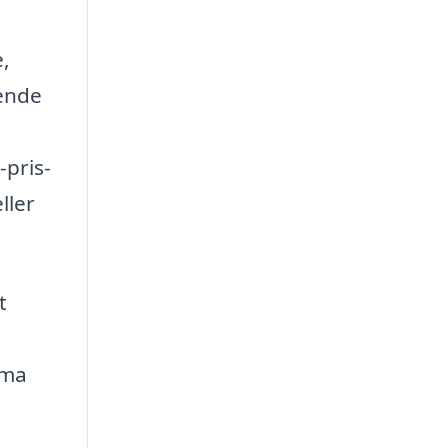
,
rende
-pris-
ller
t
rma