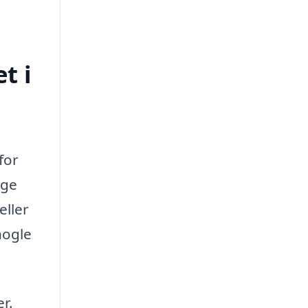
t i
for
nge
eller
nogle
r.