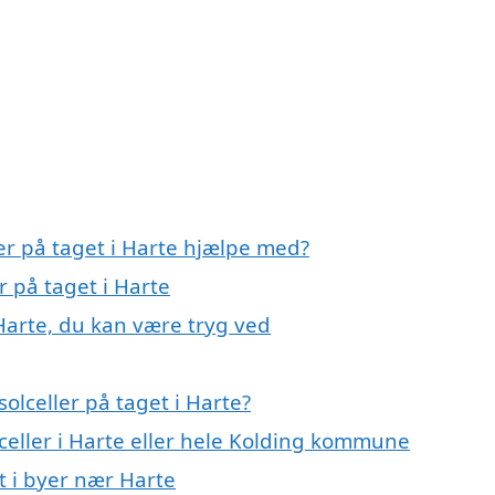
ler på taget i Harte hjælpe med?
r på taget i Harte
 Harte, du kan være tryg ved
olceller på taget i Harte?
lceller i Harte eller hele Kolding kommune
et i byer nær Harte