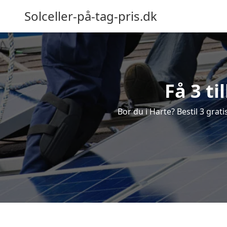
Solceller-på-tag-pris.dk
Få 3 ti
Bor du i Harte? Bestil 3 grati