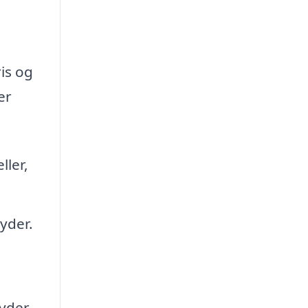
ris og
er
ller,
byder.
byder