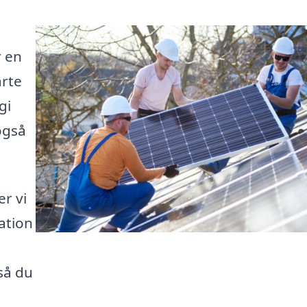
r en
arte
gi
også
er vi
lation
så du