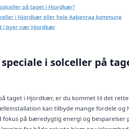
olceller på taget i Hjordkær?
olceller i Hjordkær eller hele Aabenraa kommune
et i byer nær Hjordkær
peciale i solceller på tage
 på taget i Hjordkær, er du kommet til det rette
celleinstallation kan tilbyde mange fordele og 
ed fokus på bæredygtig energi og besparelser 
d løsning for både private hjem og virksomhed