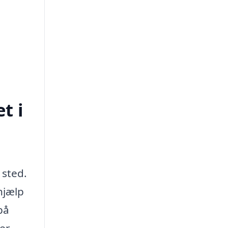
t i
 sted.
hjælp
på
er.