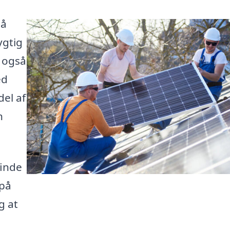
på
ygtig
n også
ed
del af
n
finde
 på
g at