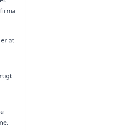
 firma
 er at
rtigt
de
ne.