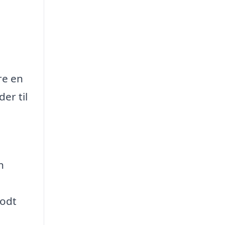
re en
er til
n
godt