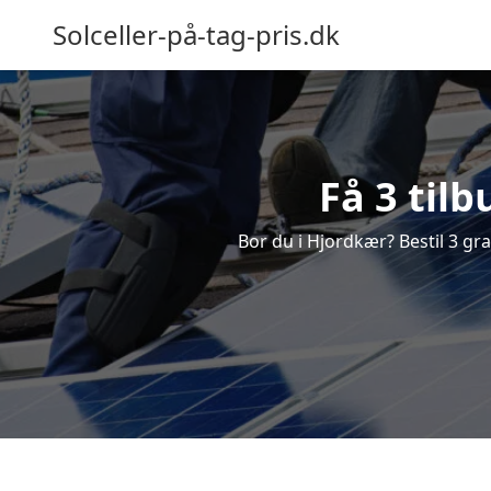
Solceller-på-tag-pris.dk
Få 3 tilb
Bor du i Hjordkær? Bestil 3 grat