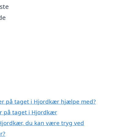
ste
de
ler på taget i Hjordkær hjælpe med?
er på taget i Hjordkær
 Hjordkær, du kan være tryg ved
r?