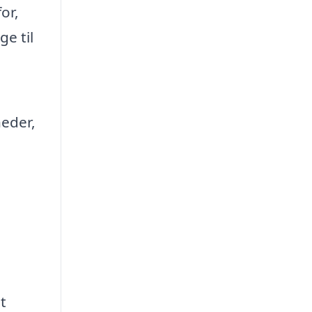
or,
e til
heder,
t