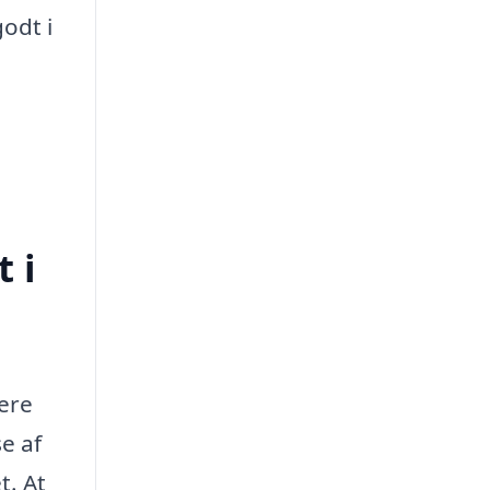
odt i
 i
lere
se af
t. At