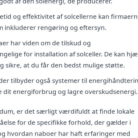
godt af den solenergi, de producerer.
etid og effektivitet af solcellerne kan firmaer
om inkluderer rengøring og eftersyn.
er har viden om de tilskud og
gelige for installation af solceller. De kan hj
 sikre, at du får den bedst mulige støtte.
r tilbyder også systemer til energihåndteri
re dit energiforbrug og lagre overskudsenergi.
m, er det særligt værdifuldt at finde lokale
åelse for de specifikke forhold, der gælder i
 og hvordan naboer har haft erfaringer med