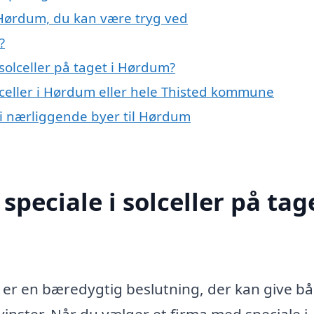
i Hørdum, du kan være tryg ved
?
solceller på taget i Hørdum?
lceller i Hørdum eller hele Thisted kommune
et i nærliggende byer til Hørdum
peciale i solceller på tage
um er en bæredygtig beslutning, der kan give b
nster. Når du vælger et firma med speciale i