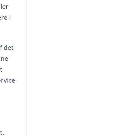
ller
re i
f det
ine
t
ervice
t.