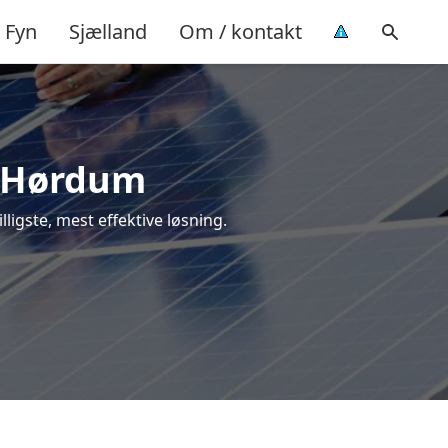
Fyn
Sjælland
Om / kontakt
 i Hørdum
lligste, mest effektive løsning.