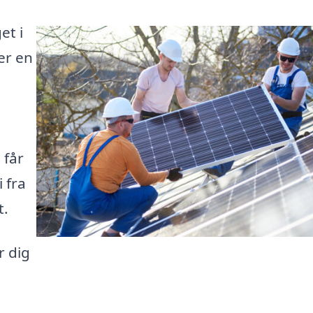
et i
er en
å
 får
 fra
t.
r dig