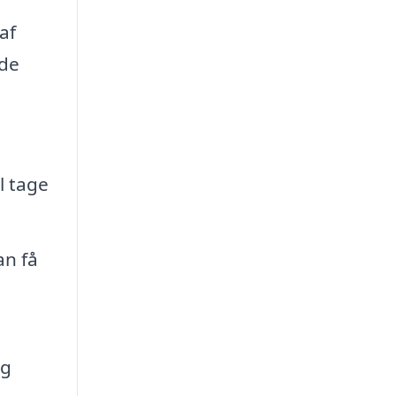
af
 de
l tage
an få
og