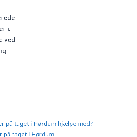
erede
jem.
e ved
ang
ller på taget i Hørdum hjælpe med?
er på taget i Hørdum