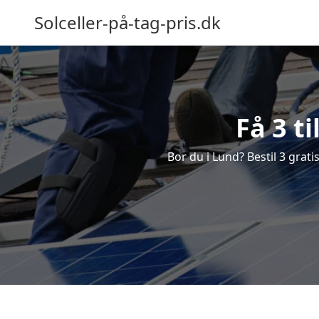
Solceller-på-tag-pris.dk
Få 3 t
Bor du i Lund? Bestil 3 gratis