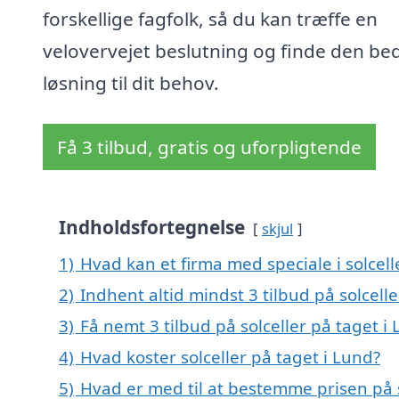
forskellige fagfolk, så du kan træffe en
velovervejet beslutning og finde den be
løsning til dit behov.
Få 3 tilbud, gratis og uforpligtende
Indholdsfortegnelse
skjul
1)
Hvad kan et firma med speciale i solcel
2)
Indhent altid mindst 3 tilbud på solcell
3)
Få nemt 3 tilbud på solceller på taget i
4)
Hvad koster solceller på taget i Lund?
5)
Hvad er med til at bestemme prisen på s