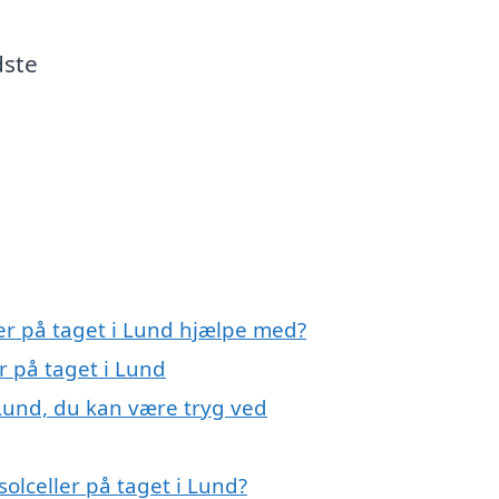
dste
ler på taget i Lund hjælpe med?
er på taget i Lund
 Lund, du kan være tryg ved
olceller på taget i Lund?