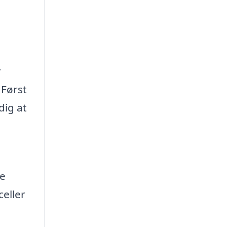
r
 Først
dig at
ne
celler