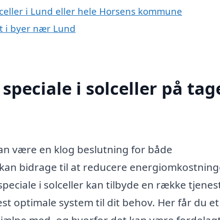
lceller i Lund eller hele Horsens kommune
et i byer nær Lund
peciale i solceller på tage
n være en klog beslutning for både
kan bidrage til at reducere energiomkostnin
ciale i solceller kan tilbyde en række tjenes
est optimale system til dit behov. Her får du et
hjælpe med, og hvorfor det kan være fordelagt