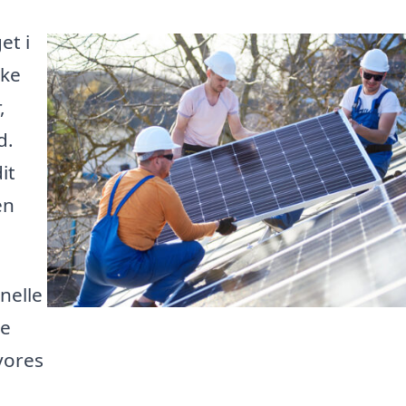
et i
kke
,
d.
it
en
nelle
re
vores