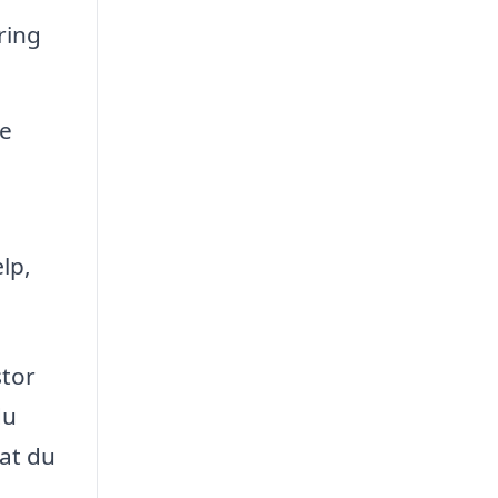
ring
ke
lp,
stor
du
 at du