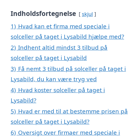
Indholdsfortegnelse
skjul
1)
Hvad kan et firma med speciale i
solceller på taget i Lysabild hjælpe med?
2)
Indhent altid mindst 3 tilbud på
solceller på taget i Lysabild
3)
Få nemt 3 tilbud på solceller på taget i
Lysabild, du kan være tryg ved
4)
Hvad koster solceller på taget i
Lysabild?
5)
Hvad er med til at bestemme prisen på
solceller på taget i Lysabild?
6)
Oversigt over firmaer med speciale i