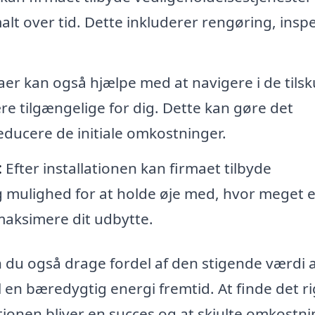
malt over tid. Dette inkluderer rengøring, insp
r kan også hjælpe med at navigere i de tils
e tilgængelige for dig. Dette kan gøre det
educere de initiale omkostninger.
:
Efter installationen kan firmaet tilbyde
g mulighed for at holde øje med, hvor meget 
 maksimere dit udbytte.
n du også drage fordel af den stigende værdi a
 en bæredygtig energi fremtid. At finde det ri
llationen bliver en succes og at skjulte omkostn