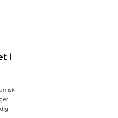
e
t i
nomisk
ager
 dig