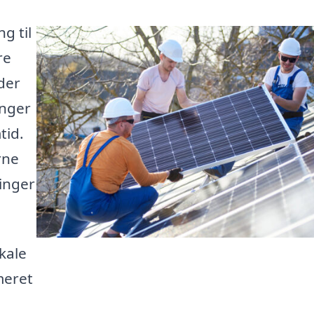
g til
re
 der
inger
tid.
rne
inger
okale
meret