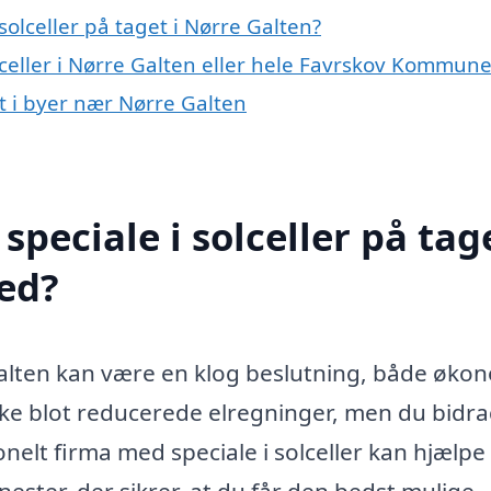
olceller på taget i Nørre Galten?
lceller i Nørre Galten eller hele Favrskov Kommun
et i byer nær Nørre Galten
peciale i solceller på tage
ed?
e Galten kan være en klog beslutning, både øko
kke blot reducerede elregninger, men du bidr
onelt firma med speciale i solceller kan hjælpe
ester, der sikrer, at du får den bedst mulige