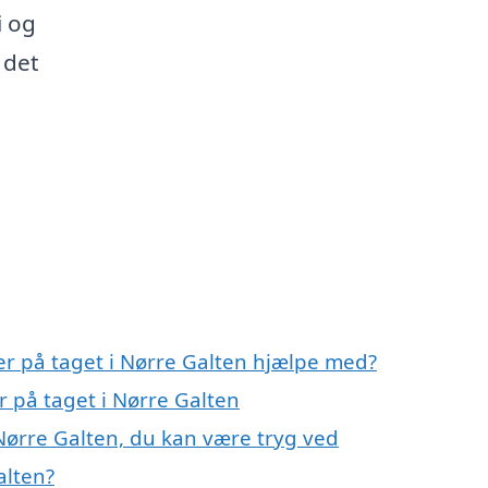
i og
 det
ler på taget i Nørre Galten hjælpe med?
er på taget i Nørre Galten
 Nørre Galten, du kan være tryg ved
alten?