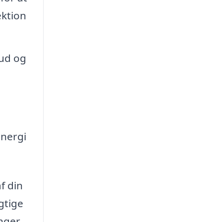
ektion
kud og
energi
f din
gtige
inger