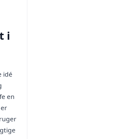
 i
e idé
g
fe en
 er
bruger
gtige