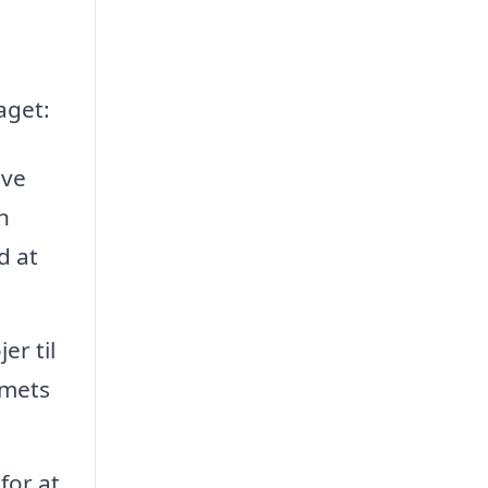
aget:
ive
n
d at
er til
emets
for at