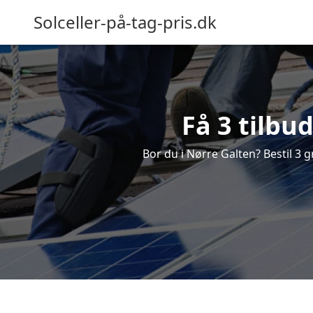
Solceller-på-tag-pris.dk
Få 3 tilbu
Bor du i Nørre Galten? Bestil 3 gr