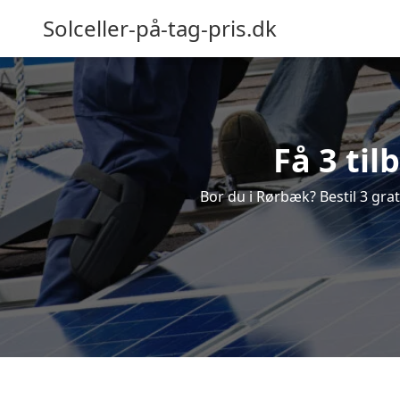
Solceller-på-tag-pris.dk
Få 3 til
Bor du i Rørbæk? Bestil 3 grati