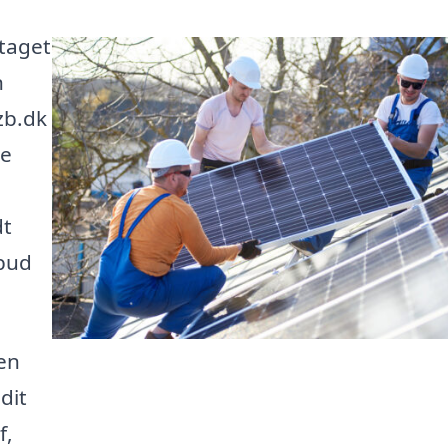
 taget
n
zb.dk
te
dt
lbud
 en
dit
f,