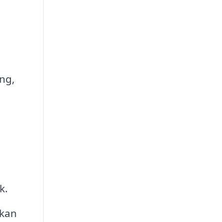
ing,
k.
 kan