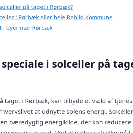
olceller på taget i Rørbæk?
lceller i Rørbæk eller hele Rebild Kommune
get i byer nær Rørbæk
peciale i solceller på tage
 på taget i Rørbæk, kan tilbyde et væld af tjenes
hvervslivet at udnytte solens energi. Solceller
 en bæredygtig energikilde, der kan reducere
n grønnere planet. Ved at vælge solceller på t