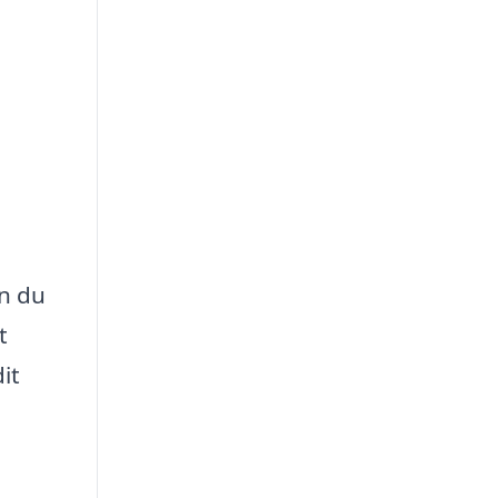
n du
t
it