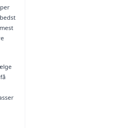
yper
 bedst
 mest
re
vælge
 få
asser