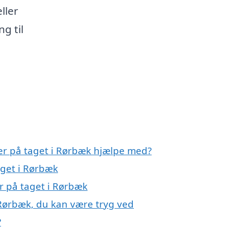
ller
g til
ler på taget i Rørbæk hjælpe med?
taget i Rørbæk
er på taget i Rørbæk
i Rørbæk, du kan være tryg ved
?