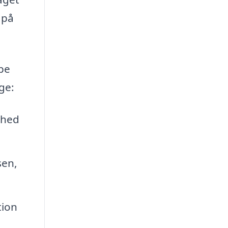
 på
lpe
ge:
thed
sen,
tion