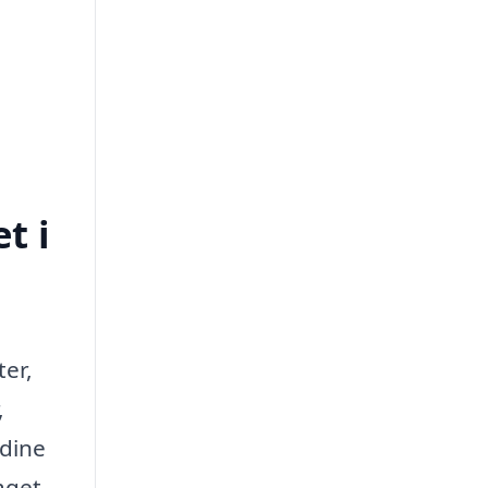
t i
ter,
,
 dine
aget