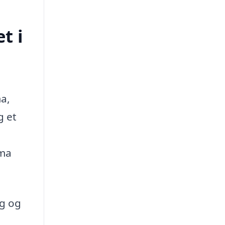
t i
ma,
g et
rma
ug og