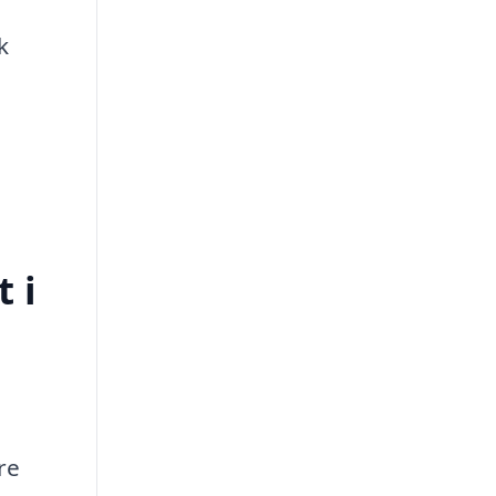
k
 i
re