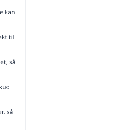
ne kan
kt til
et, så
skud
r, så