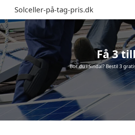
Solceller-på-tag-pris.dk
Få 3 ti
Bor du i Sindal? Bestil 3 grati