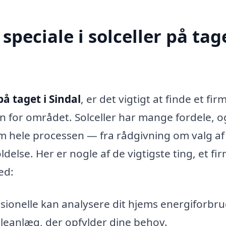
peciale i solceller på tage
på taget i Sindal
, er det vigtigt at finde et fir
n for området. Solceller har mange fordele, o
m hele processen — fra rådgivning om valg af
ldelse. Her er nogle af de vigtigste ting, et fi
ed:
sionelle kan analysere dit hjems energiforbr
lleanlæg, der opfylder dine behov.