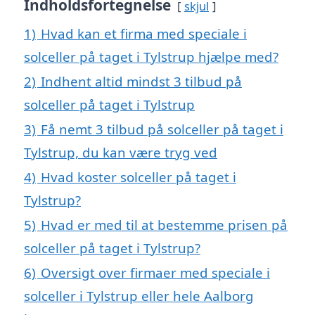
Indholdsfortegnelse
skjul
1)
Hvad kan et firma med speciale i
solceller på taget i Tylstrup hjælpe med?
2)
Indhent altid mindst 3 tilbud på
solceller på taget i Tylstrup
3)
Få nemt 3 tilbud på solceller på taget i
Tylstrup, du kan være tryg ved
4)
Hvad koster solceller på taget i
Tylstrup?
5)
Hvad er med til at bestemme prisen på
solceller på taget i Tylstrup?
6)
Oversigt over firmaer med speciale i
solceller i Tylstrup eller hele Aalborg