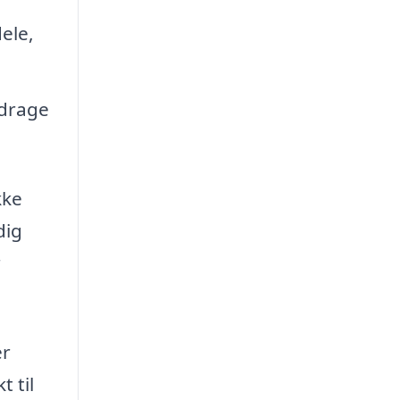
ele,
 drage
kke
dig
r
er
 til