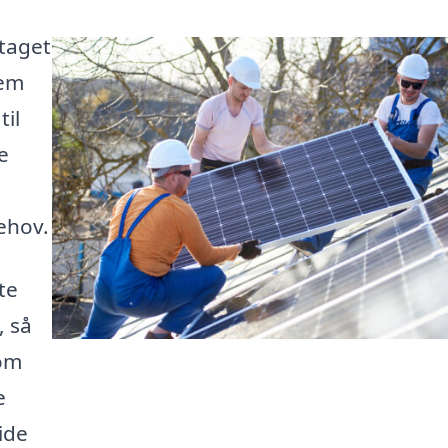
 taget
jem
il
e
behov.
te
, så
 om
e
ide