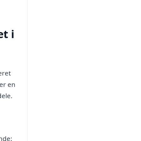
t i
eret
 er en
dele.
ende: