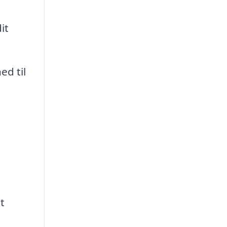
it
ed til
t