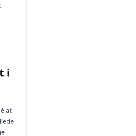
t
 i
dé at
llede
ge