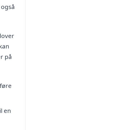
n også
udover
 kan
er på
 føre
l en