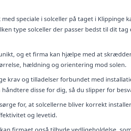
 med speciale i solceller på taget i Klippinge k
ken type solceller der passer bedst til dit tag
unikt, og et firma kan hjælpe med at skrædde
tørrelse, hældning og orientering mod solen.
e krav og tilladelser forbundet med installat
an håndtere disse for dig, så du slipper for bes
sørge for, at solcellerne bliver korrekt installe
fektivitet og levetid.
 kan firmaet også tilbyde vedligeholdelse, so