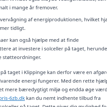
imalt i mange år fremover.
overvågning af energiproduktionen, hvilket hj
mer tidligt.
aer kan også hjælpe med at finde
ttere at investere i solceller på taget, herund
e støtteordninger.
r på taget i Klippinge kan derfor være en afgø
vedvarende energi fungerer. Med den rette hjæl
il et mere bæredygtigt miljø og endda øge vær
pris-6zb.dk
kan du nemt indhente tilbud fra
i solceller på taget. Dette giver dig mulighed fo