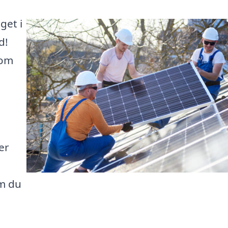
get i
d!
 om
er
om du