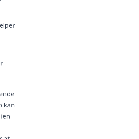
ælper
er
rende
p kan
dien
r at