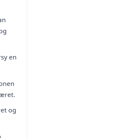
an
 og
rsy en
ionen
været.
ret og
m