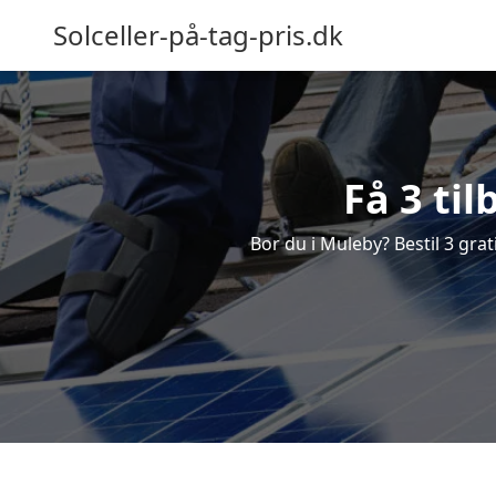
Solceller-på-tag-pris.dk
Få 3 til
Bor du i Muleby? Bestil 3 grati