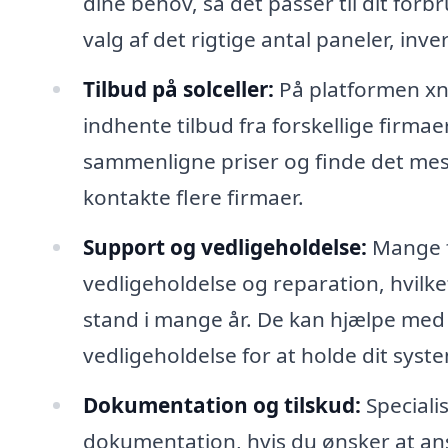
dine behov, så det passer til dit for
valg af det rigtige antal paneler, inve
Tilbud på solceller:
På platformen xn-
indhente tilbud fra forskellige firmae
sammenligne priser og finde det mest 
kontakte flere firmaer.
Support og vedligeholdelse:
Mange f
vedligeholdelse og reparation, hvilket 
stand i mange år. De kan hjælpe med
vedligeholdelse for at holde dit syst
Dokumentation og tilskud:
Speciali
dokumentation, hvis du ønsker at ans