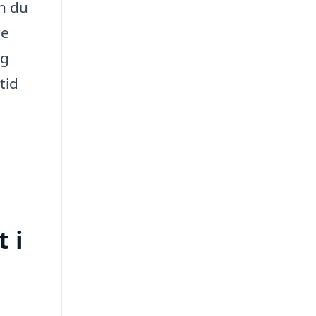
an du
re
æg
tid
 i