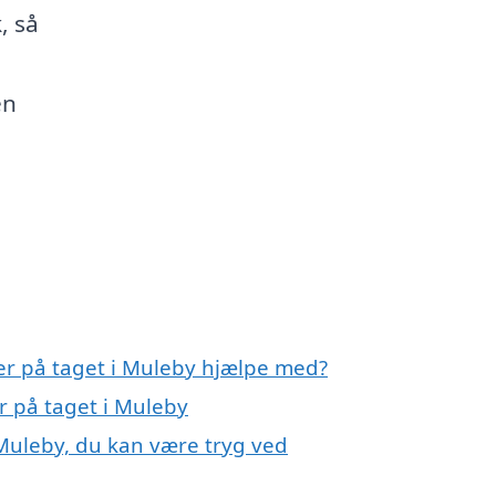
, så
en
ler på taget i Muleby hjælpe med?
er på taget i Muleby
i Muleby, du kan være tryg ved