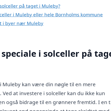
olceller på taget i Muleby?
olceller i Muleby eller hele Bornholms kommune
get i byer nær Muleby
peciale i solceller på tage
t i Muleby kan være din nøgle til en mere
ed at investere i solceller kan du ikke kun
 også bidrage til en grønnere fremtid. I en t
 relevant end nogensinde at tage skridtet mod