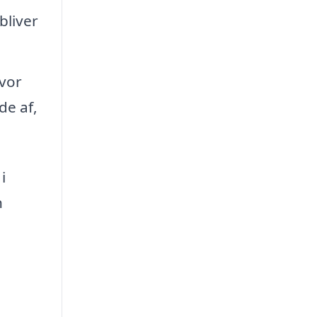
bliver
hvor
de af,
i
n