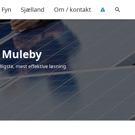
Fyn
Sjælland
Om / kontakt
 i Muleby
lligste, mest effektive løsning.