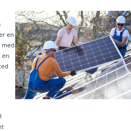
å
er en
g med
g en
ted
l
et