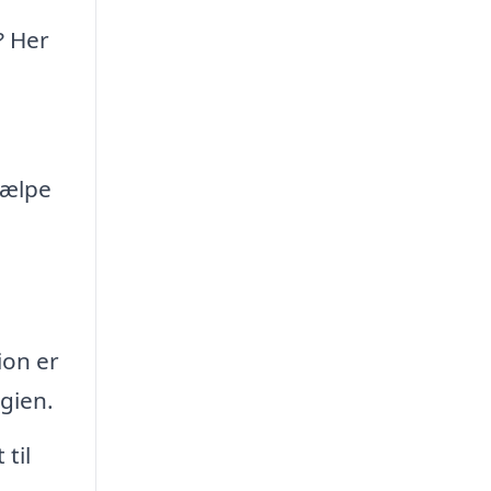
? Her
jælpe
ion er
gien.
til