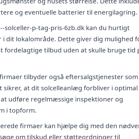
brugsmønster og husets størrelse. Dette inklud
rtere og eventuelle batterier til energilagring.
-solceller-p-tag-pris-6zb.dk kan du hurtigt
r i dit lokalområde. Dette giver dig mulighed f
fordelagtige tilbud uden at skulle bruge tid 
irmaer tilbyder også eftersalgstjenester som
sikrer, at dit solcelleanlæg forbliver i optimal
 at udføre regelmæssige inspektioner og
em i topform.
serede firmaer kan hjælpe dig med den nødv
øge om tilskud eller støtteordninger til