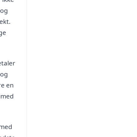
 og
ekt.
ige
etaler
 og
re en
e med
a med