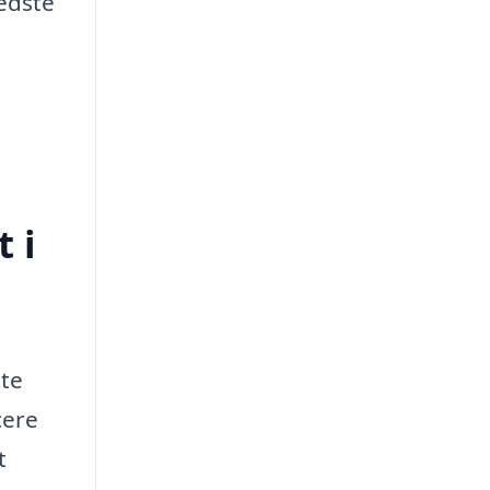
bedste
 i
nte
cere
t