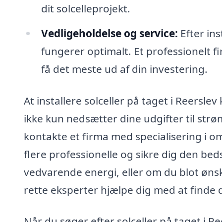
dit solcelleprojekt.
Vedligeholdelse og service:
Efter ins
fungerer optimalt. Et professionelt f
få det meste ud af din investering.
At installere solceller på taget i Reersl
ikke kun nedsætter dine udgifter til str
kontakte et firma med specialisering i om
flere professionelle og sikre dig den beds
vedvarende energi, eller om du blot øn
rette eksperter hjælpe dig med at finde d
Når du søger efter solceller på taget i Re