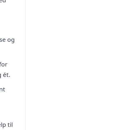
lse og
for
 ét.
nt
p til