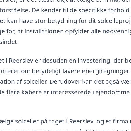
orståelse. De kender til de specifikke forhold
et kan have stor betydning for dit solcelleproj
ge for, at installationen opfylder alle nødvend
sindet.
et i Reerslev er desuden en investering, der b
porterer om betydeligt lavere energiregninger
lation af solceller. Derudover kan det også væ
s, da flere købere er interesserede i ejendomm
ælge solceller på taget i Reerslev, og et firm