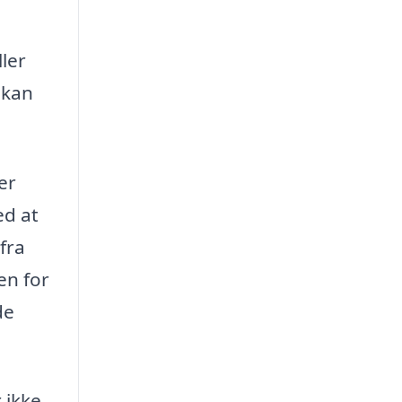
ller
 kan
er
ed at
fra
en for
de
 ikke