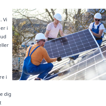
. Vi
er i
bud
ller
e i
de dig
t