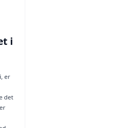
t i
, er
fe det
er
med