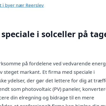
et i byer nær Reerslev
peciale i solceller på tage
mærksomme på fordelene ved vedvarende energi
ev steget markant. Et firma med speciale i
kke ydelser, der gør det lettere for dig at træf
å kendt som photovoltaic (PV) paneler, konverter
ducere din elregning og bidrage til en mere
åder, et professionelt firma kan hjælpe dig 