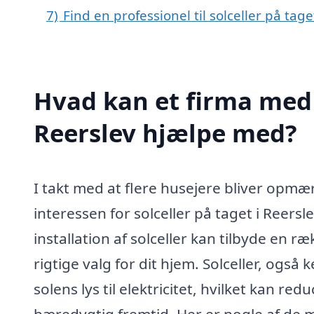
7)
Find en professionel til solceller på tag
Hvad kan et firma med s
Reerslev hjælpe med?
I takt med at flere husejere bliver op
interessen for solceller på taget i Reersl
installation af solceller kan tilbyde en ræ
rigtige valg for dit hjem. Solceller, ogs
solens lys til elektricitet, hvilket kan re
bæredygtig fremtid. Her er nogle af de m