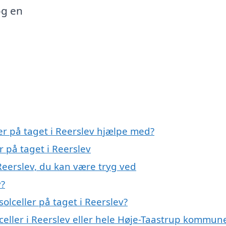
og en
ler på taget i Reerslev hjælpe med?
r på taget i Reerslev
 Reerslev, du kan være tryg ved
v?
olceller på taget i Reerslev?
lceller i Reerslev eller hele Høje-Taastrup kommun