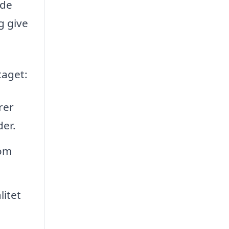
 de
g give
taget:
rer
der.
som
litet