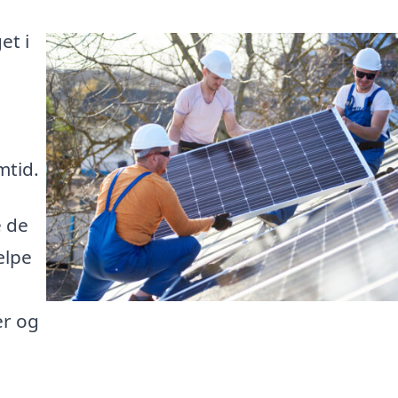
et i
mtid.
e de
ælpe
er og