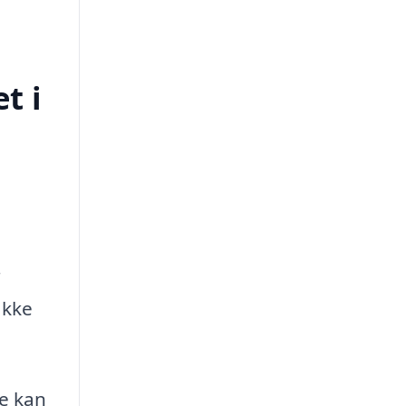
t i
r
ikke
De kan