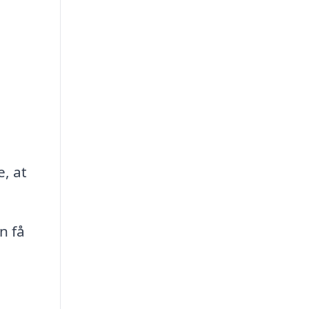
, at
n få