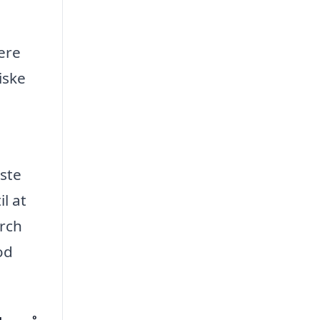
ere
iske
dste
l at
arch
od