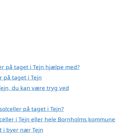
er på taget i Tejn hjælpe med?
r på taget i Tejn
 Tejn, du kan være tryg ved
lceller på taget i Tejn?
lceller i Tejn eller hele Bornholms kommune
et i byer nær Tejn