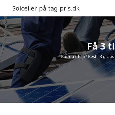
Solceller-på-tag-pris.dk
Få 3 t
Bor du i Tejn? Bestil 3 gratis