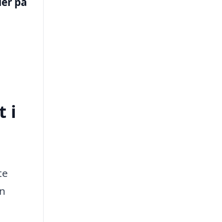
ler på
 i
te
en