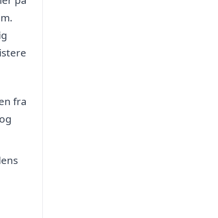
em.
ig
istere
en fra
 og
lens
e