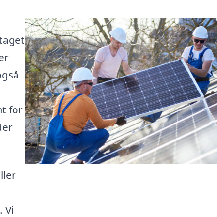
taget
er
også
t for
der
ller
 Vi