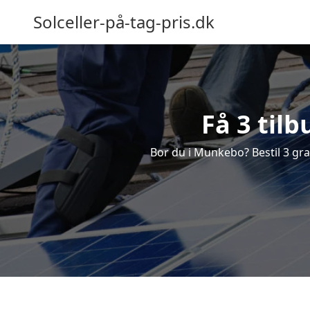
Solceller-på-tag-pris.dk
Få 3 til
Bor du i Munkebo? Bestil 3 grati