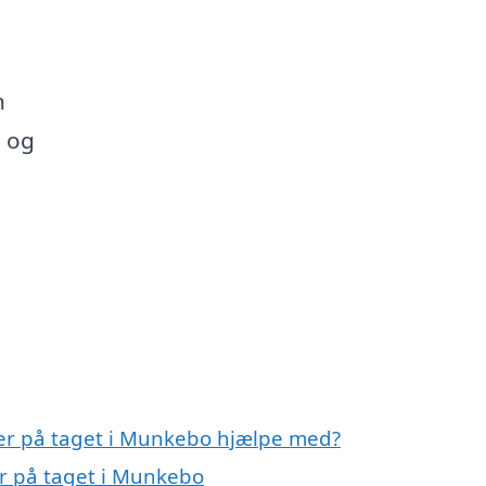
n
, og
ller på taget i Munkebo hjælpe med?
ler på taget i Munkebo