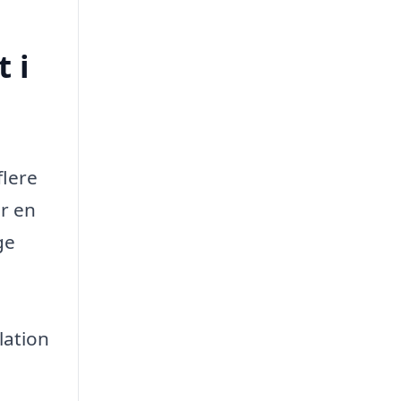
 i
flere
år en
ge
lation