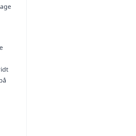
tage
te
idt
 på