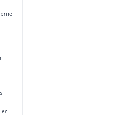
llerne
n
es
 er