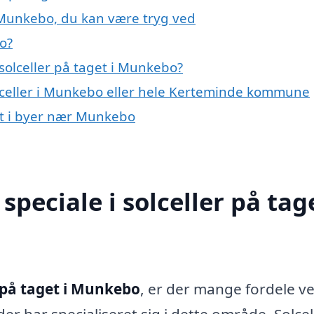
i Munkebo, du kan være tryg ved
o?
solceller på taget i Munkebo?
olceller i Munkebo eller hele Kerteminde kommune
get i byer nær Munkebo
peciale i solceller på tage
r på taget i Munkebo
, er der mange fordele ve
r har specialiseret sig i dette område. Solcel