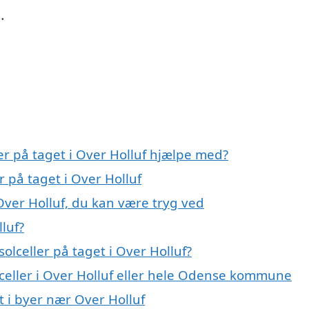
.
er på taget i Over Holluf hjælpe med?
r på taget i Over Holluf
 Over Holluf, du kan være tryg ved
lluf?
olceller på taget i Over Holluf?
lceller i Over Holluf eller hele Odense kommune
et i byer nær Over Holluf