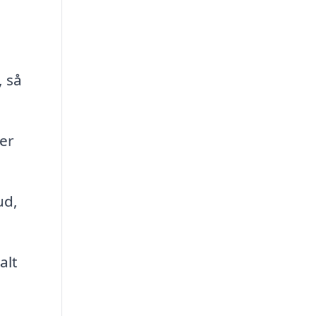
, så
er
ud,
alt