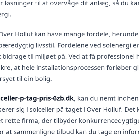
 løsninger til at overvåge dit anlæg, så du ka
rgi.
 i Over Holluf kan have mange fordele, herunde
redygtig livsstil. Fordelene ved solenergi er
idrage til miljøet på. Ved at få professionel 
ikre, at hele installationsprocessen forløber gl
yet til din bolig.
lceller-p-tag-pris-6zb.dk
, kan du nemt indhen
serer sig i solceller på taget i Over Holluf. Det
t rette firma, der tilbyder konkurrencedygtig
for at sammenligne tilbud kan du tage en info