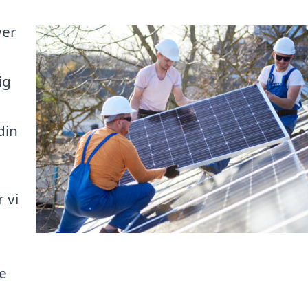
ver
ig
din
 vi
e