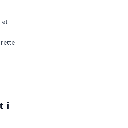
 et
g
 rette
 i