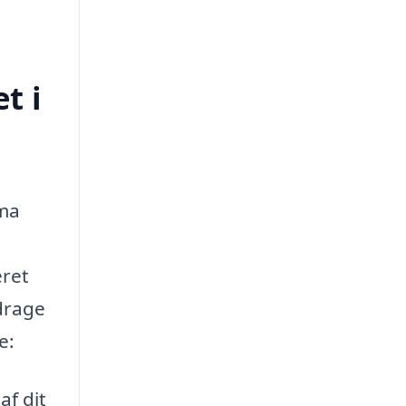
t i
rma
eret
drage
e:
af dit