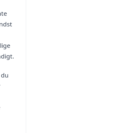
nte
indst
lige
digt.
 du
r
e