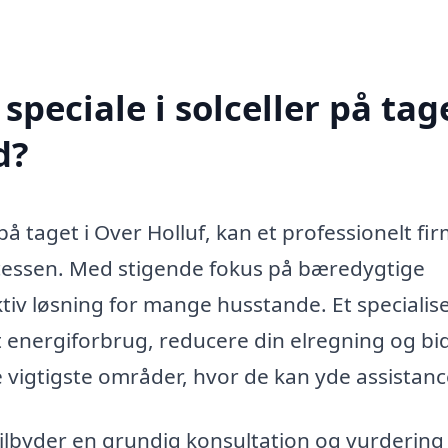
peciale i solceller på tage
d?
 på taget i Over Holluf, kan et professionelt fi
cessen. Med stigende fokus på bæredygtige
ktiv løsning for mange husstande. Et specialis
t energiforbrug, reducere din elregning og bi
e vigtigste områder, hvor de kan yde assistanc
ilbyder en grundig konsultation og vurdering 