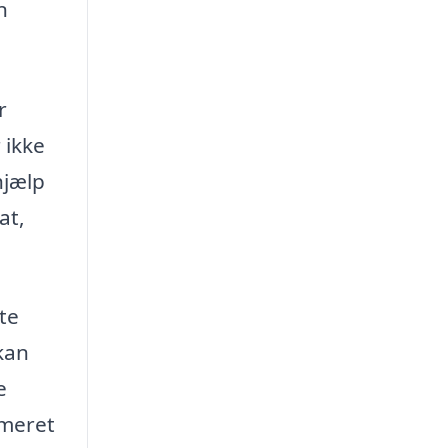
n
r
 ikke
hjælp
at,
te
 kan
e
rmeret