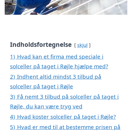
Indholdsfortegnelse
skjul
1)
Hvad kan et firma med speciale i
solceller på taget i Røjle hjælpe med?
2)
Indhent altid mindst 3 tilbud på
solceller på taget i Røjle
3)
Få nemt 3 tilbud på solceller på taget i
Røjle, du kan være tryg ved
4)
Hvad koster solceller på taget i Røjle?
5)
Hvad er med til at bestemme prisen på