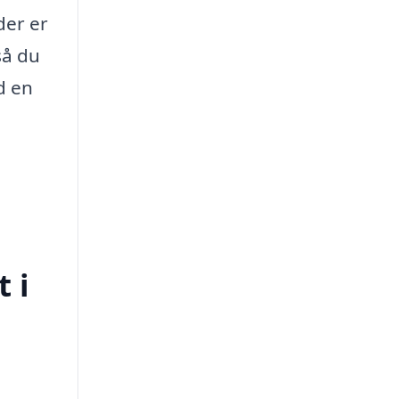
der er
så du
d en
 i