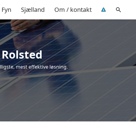
Fyn
Sjælland
Om / kontakt
i Rolsted
lligste, mest effektive løsning.