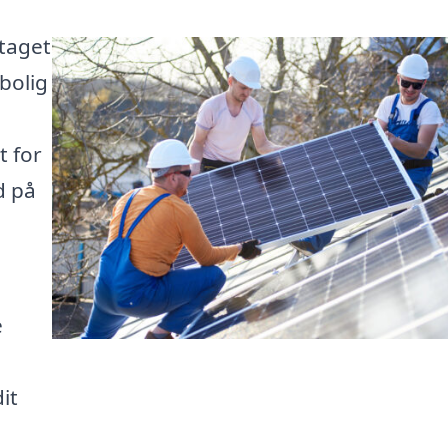
 taget
bolig
t for
d på
e
it