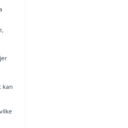
a
e,
jer
t kan
vilke