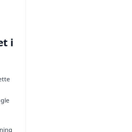
t i
ette
ogle
vning