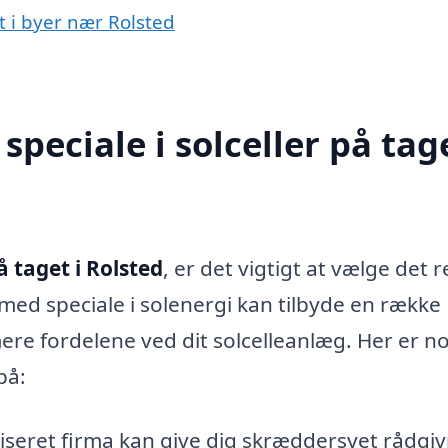
et i byer nær Rolsted
peciale i solceller på tage
å taget i Rolsted
, er det vigtigt at vælge det r
 med speciale i solenergi kan tilbyde en række
ere fordelene ved dit solcelleanlæg. Her er n
på:
liseret firma kan give dig skræddersyet rådgi