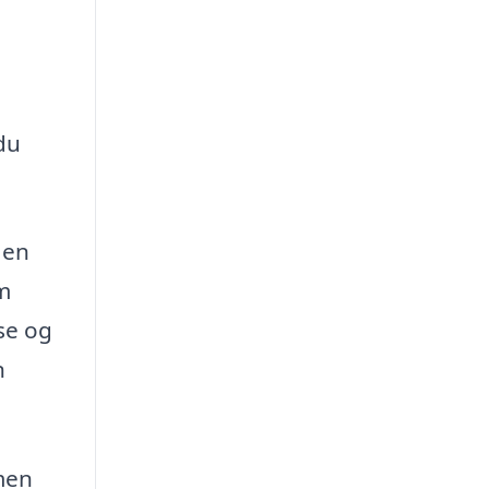
du
 en
em
se og
n
rmen