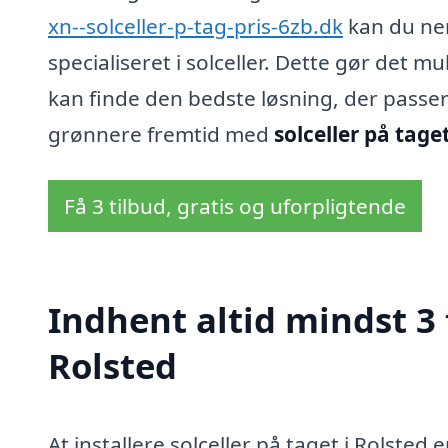
xn--solceller-p-tag-pris-6zb.dk
kan du nemt
specialiseret i solceller. Dette gør det m
kan finde den bedste løsning, der passer
grønnere fremtid med
solceller på taget
Få 3 tilbud, gratis og uforpligtende
Indhent altid mindst 3 t
Rolsted
At installere solceller på taget i Rolsted