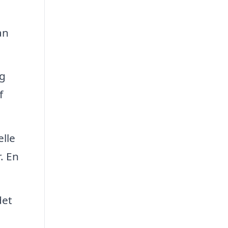
an
ig
f
elle
. En
det