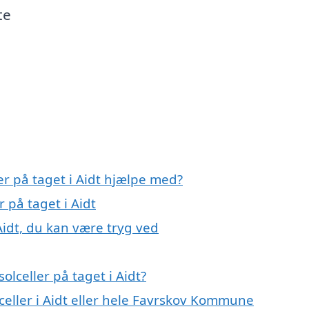
te
er på taget i Aidt hjælpe med?
r på taget i Aidt
 Aidt, du kan være tryg ved
lceller på taget i Aidt?
lceller i Aidt eller hele Favrskov Kommune