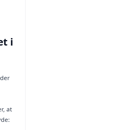
t i
 der
r, at
yde: