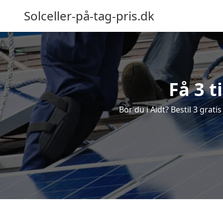
Solceller-på-tag-pris.dk
Få 3 t
Bor du i Aidt? Bestil 3 grati