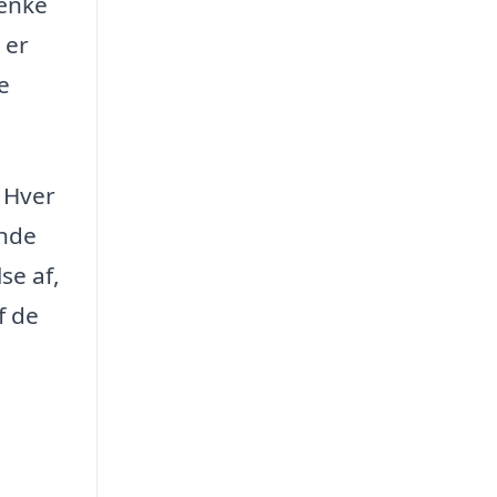
sænke
 er
e
. Hver
inde
se af,
f de