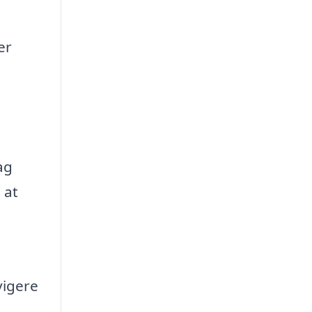
er
ag
 at
vigere
.