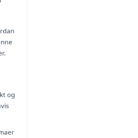
ordan
Denne
r.
ekt og
hvis
rmaer