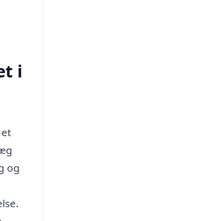
t i
 et
læg
ug og
else.
å