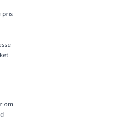
 pris
esse
lket
er om
ed