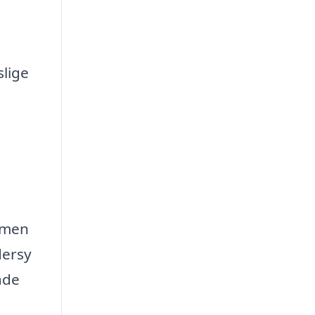
slige
, men
dersy
åde