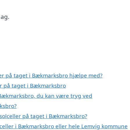
dag.
ller på taget i Bækmarksbro hjælpe med?
ler på taget i Bækmarksbro
i Bækmarksbro, du kan være tryg ved
rksbro?
solceller på taget i Bækmarksbro?
olceller i Bækmarksbro eller hele Lemvig kommune