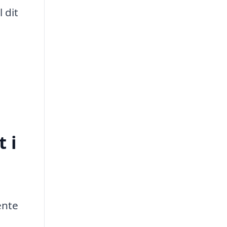
 dit
 i
ente