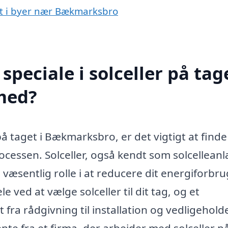
get i byer nær Bækmarksbro
peciale i solceller på tage
med?
på taget i Bækmarksbro, er det vigtigt at finde
ocessen. Solceller, også kendt som solcellean
n væsentlig rolle i at reducere dit energiforbr
 ved at vælge solceller til dit tag, og et
 fra rådgivning til installation og vedligehold
ente fra et firma, der arbejder med solceller p