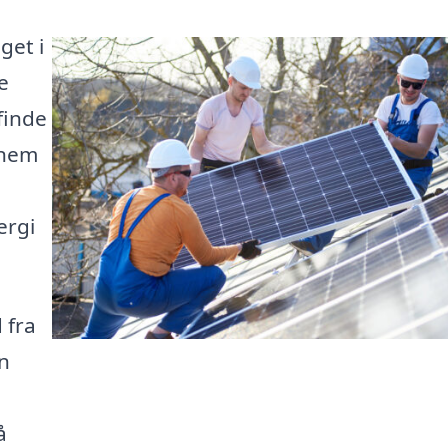
get i
e
finde
nnem
ergi
 fra
an
å