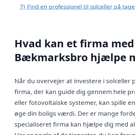
7)
Find en professionel til solceller på ta
Hvad kan et firma med s
Bækmarksbro hjælpe 
Når du overvejer at investere i solceller 
firma, der kan guide dig gennem hele pr
eller fotovoltaiske systemer, kan spille e
øge din boligs værdi. Der er mange fordele
specialiseret firma kan hjælpe dig med alt
Her er nogle af de tjenester, du kan forv