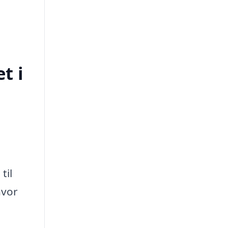
t i
til
hvor