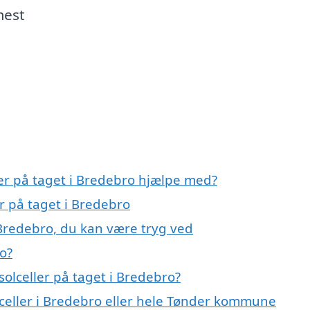
mest
ler på taget i Bredebro hjælpe med?
er på taget i Bredebro
i Bredebro, du kan være tryg ved
ro?
olceller på taget i Bredebro?
lceller i Bredebro eller hele Tønder kommune