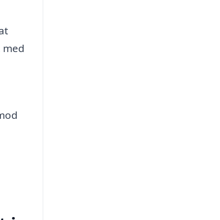
at
kt med
 mod