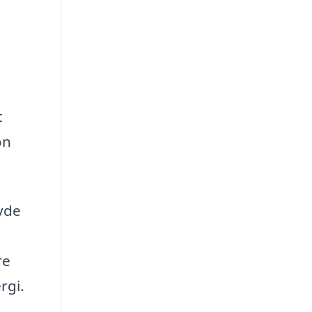
t
on
nyde
re
rgi.