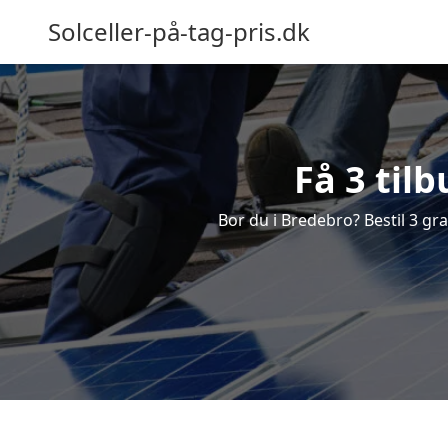
Solceller-på-tag-pris.dk
Få 3 til
Bor du i Bredebro? Bestil 3 grat