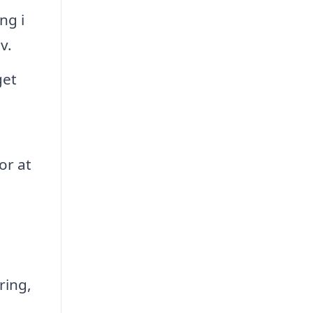
ng i
v.
get
or at
ring,