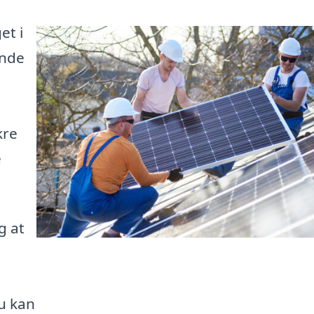
et i
ande
kre
e
g at
du kan