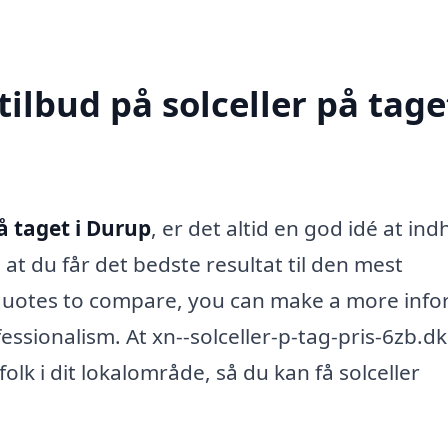
ilbud på solceller på taget
på taget i Durup
, er det altid en god idé at in
, at du får det bedste resultat til den mest
 quotes to compare, you can make a more inf
essionalism. At xn--solceller-p-tag-pris-6zb.d
folk i dit lokalområde, så du kan få solceller