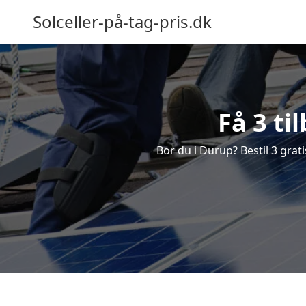
Solceller-på-tag-pris.dk
Få 3 ti
Bor du i Durup? Bestil 3 grati