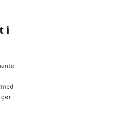
 i
dhente
ormed
k gør