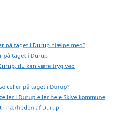
ler på taget i Durup hjælpe med?
er på taget i Durup
i Durup, du kan være tryg ved
olceller på taget i Durup?
lceller i Durup eller hele Skive kommune
get i nærheden af Durup