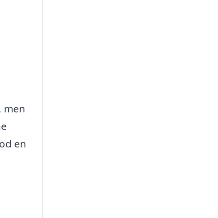
ø, men
ne
mod en