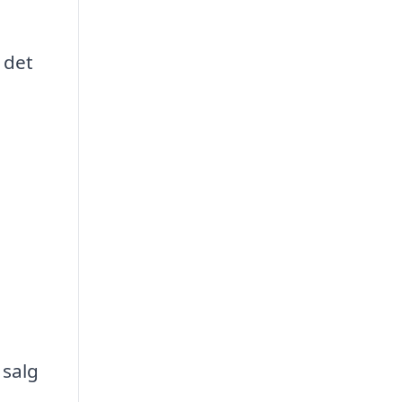
 det
 salg