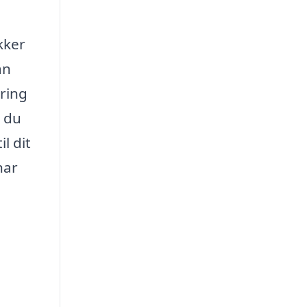
kker
an
aring
r du
l dit
har