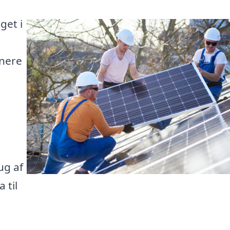
get i
nnere
l
ug af
 til