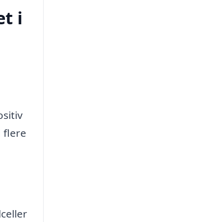
t i
sitiv
 flere
celler