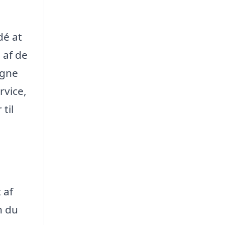
dé at
 af de
igne
rvice,
til
 af
n du