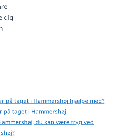
are
e dig
n
ller på taget i Hammershøj hjælpe med?
ler på taget i Hammershøj
i Hammershøj, du kan være tryg ved
rshøj?