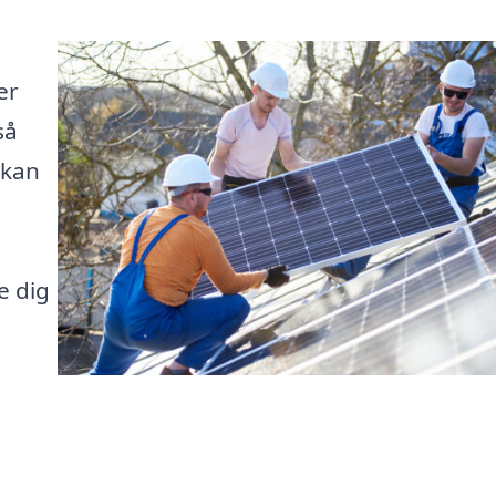
er
så
 kan
e dig