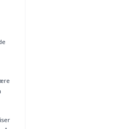
de
være
n
iser