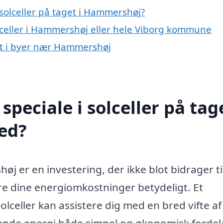
solceller på taget i Hammershøj?
olceller i Hammershøj eller hele Viborg kommune
get i byer nær Hammershøj
peciale i solceller på tage
ed?
høj er en investering, der ikke blot bidrager ti
e dine energiomkostninger betydeligt. Et
olceller kan assistere dig med en bred vifte af
rende energi både simpel og økonomisk fordel