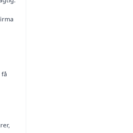
firma
 få
rer,