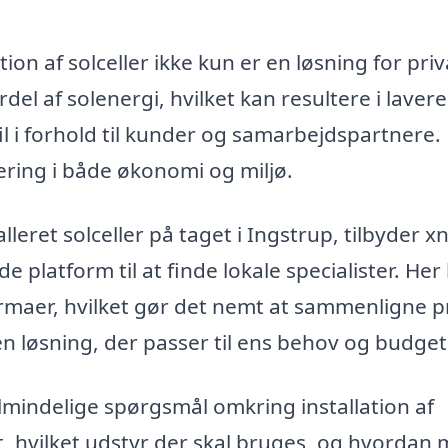
ion af solceller ikke kun er en løsning for pri
el af solenergi, hvilket kan resultere i lavere
l i forhold til kunder og samarbejdspartnere.
tering i både økonomi og miljø.
lleret solceller på taget i Ingstrup, tilbyder xn
 platform til at finde lokale specialister. Her
firmaer, hvilket gør det nemt at sammenligne p
 en løsning, der passer til ens behov og budget
 almindelige spørgsmål omkring installation af
t, hvilket udstyr der skal bruges, og hvordan