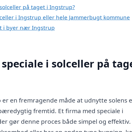
olceller på taget i Ingstrup?
olceller i Ingstrup eller hele Jammerbugt kommune
et i byer nær Ingstrup
peciale i solceller på tage
trup er en fremragende måde at udnytte solens 
bæredygtig fremtid. Et firma med speciale i
 der gør denne proces både simpel og effektiv.
irksomhed eller har en anden type bygning, ka