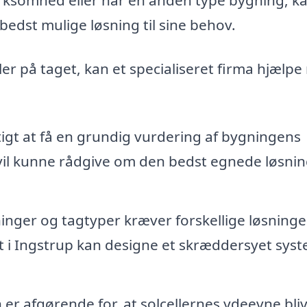
bedst mulige løsning til sine behov.
ller på taget, kan et specialiseret firma hjælp
tigt at få en grundig vurdering af bygningens
a vil kunne rådgive om den bedst egnede løsni
inger og tagtyper kræver forskellige løsninger
et i Ingstrup kan designe et skræddersyet sys
n er afgørende for, at solcellernes ydeevne bli