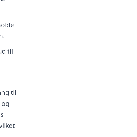
.
holde
n.
d til
ng til
r og
ns
ilket