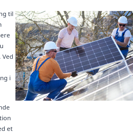
g til
n
cere
du
. Ved
ng i
inde
tion
ed et