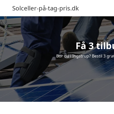
Solceller-på-tag-pris.dk
Få 3 til
Bor du i Ingstrup? Bestil 3 grat