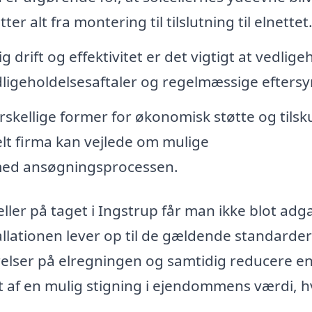
r alt fra montering til tilslutning til elnettet
g drift og effektivitet er det vigtigt at vedlige
edligeholdelsesaftaler og regelmæssige eftersy
rskellige former for økonomisk støtte og tilsku
nelt firma kan vejlede om mulige
med ansøgningsprocessen.
ller på taget i Ingstrup får man ikke blot adga
allationen lever op til de gældende standarde
relser på elregningen og samtidig reducere e
af en mulig stigning i ejendommens værdi, hv