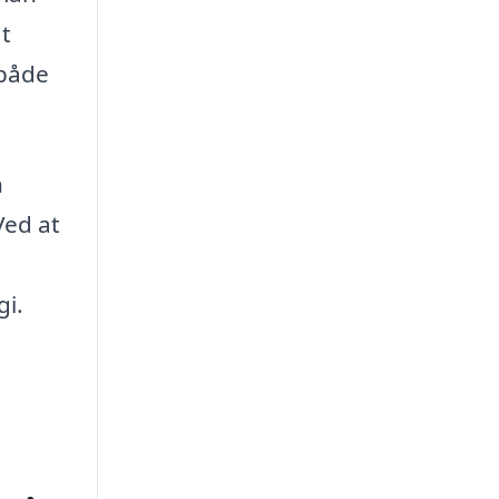
t
 både
n
Ved at
gi.