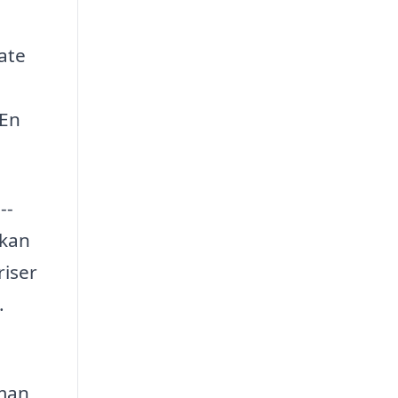
vate
 En
--
 kan
riser
.
 man