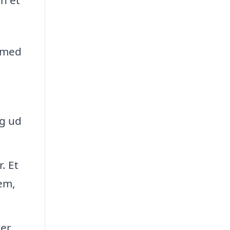
e med
ng ud
. Et
tem,
ver