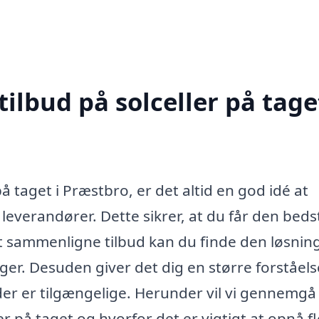
ilbud på solceller på taget
på taget i Præstbro, er det altid en god idé at
 leverandører. Dette sikrer, at du får den beds
 at sammenligne tilbud kan du finde den løsnin
er. Desuden giver det dig en større forståels
der er tilgængelige. Herunder vil vi gennemgå
er på taget og hvorfor det er vigtigt at opnå f