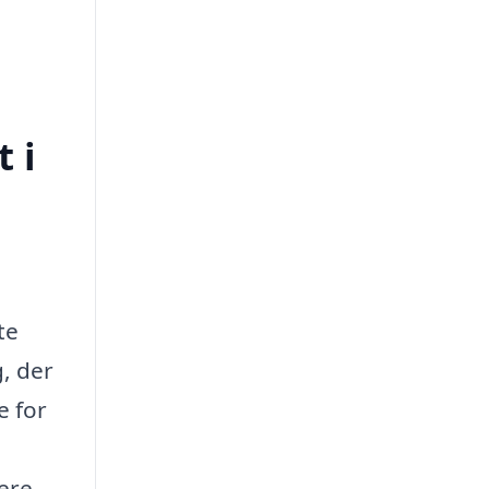
 i
te
g, der
e for
lere