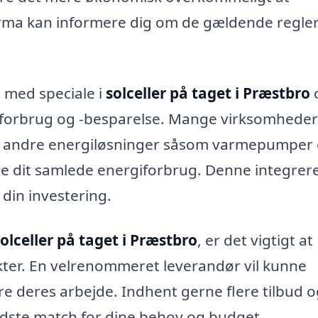
t firma kan informere dig om de gældende regle
 med speciale i
solceller på taget i Præstbro
rgiforbrug og -besparelse. Mange virksomheder
d andre energiløsninger såsom varmepumper e
re dit samlede energiforbrug. Denne integrer
 din investering.
olceller på taget i Præstbro
, er det vigtigt at
kter. En velrenommeret leverandør vil kunne
e deres arbejde. Indhent gerne flere tilbud o
dste match for dine behov og budget.