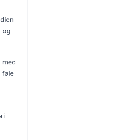
rdien
, og
g med
 føle
 i