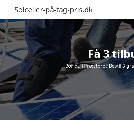
Solceller-på-tag-pris.dk
Få 3 til
Bor du i Præstbro? Bestil 3 grat