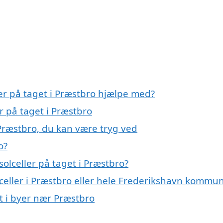
ler på taget i Præstbro hjælpe med?
er på taget i Præstbro
 Præstbro, du kan være tryg ved
o?
olceller på taget i Præstbro?
lceller i Præstbro eller hele Frederikshavn kommu
et i byer nær Præstbro