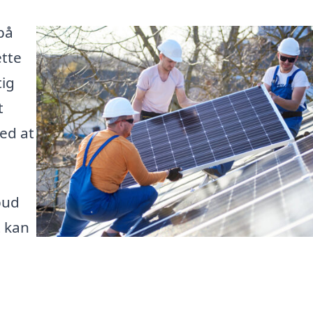
 på
ette
tig
t
ed at
bud
t kan