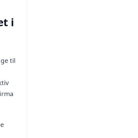
t i
ge til
ktiv
firma
de