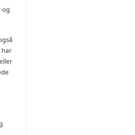
r og
også
 har
ller
ede
g