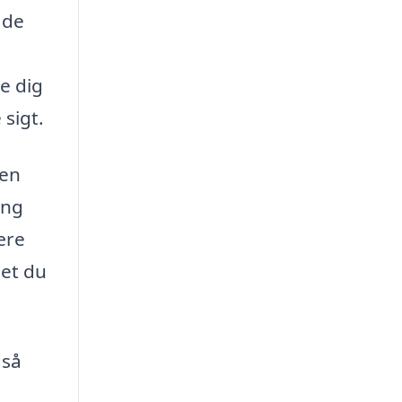
åde
e dig
sigt.
 en
ing
ære
get du
gså