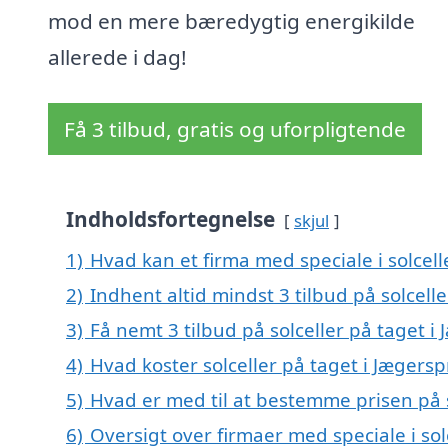
mod en mere bæredygtig energikilde
allerede i dag!
Få 3 tilbud, gratis og uforpligtende
Indholdsfortegnelse
skjul
1)
Hvad kan et firma med speciale i solcel
2)
Indhent altid mindst 3 tilbud på solcelle
3)
Få nemt 3 tilbud på solceller på taget i
4)
Hvad koster solceller på taget i Jægersp
5)
Hvad er med til at bestemme prisen på s
6)
Oversigt over firmaer med speciale i so