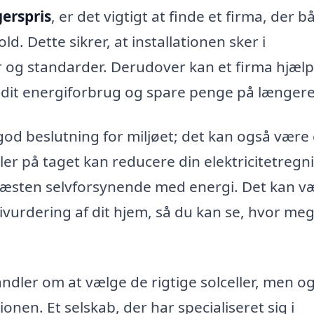
gerspris
, er det vigtigt at finde et firma, der b
ld. Dette sikrer, at installationen sker i
 og standarder. Derudover kan et firma hjælp
dit energiforbrug og spare penge på længere 
n god beslutning for miljøet; det kan også være
ler på taget kan reducere din elektricitetregn
 næsten selvforsynende med energi. Det kan v
ivurdering af dit hjem, så du kan se, hvor me
handler om at vælge de rigtige solceller, men o
tionen. Et selskab, der har specialiseret sig i