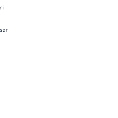
 i
ser