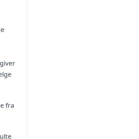
te
giver
ælge
e fra
ulte