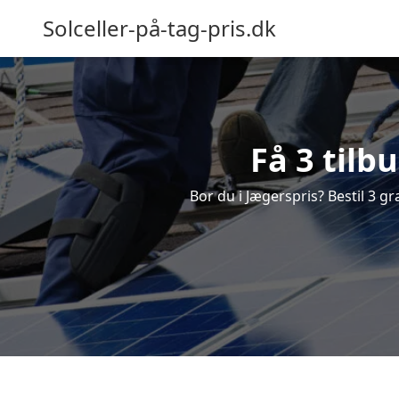
Solceller-på-tag-pris.dk
Få 3 tilb
Bor du i Jægerspris? Bestil 3 gra