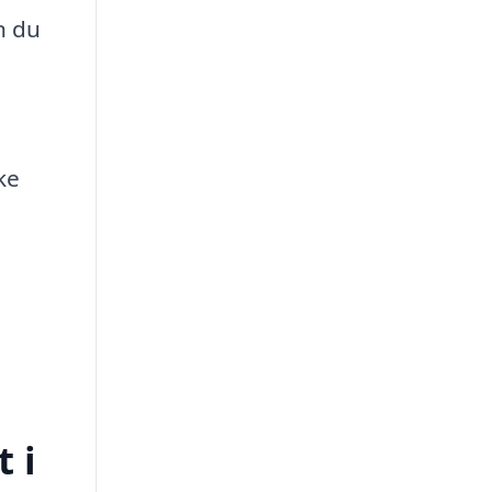
n du
ke
 i