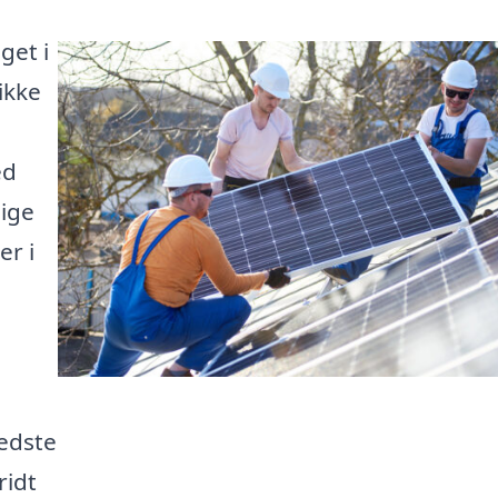
get i
ikke
ed
lige
er i
bedste
ridt