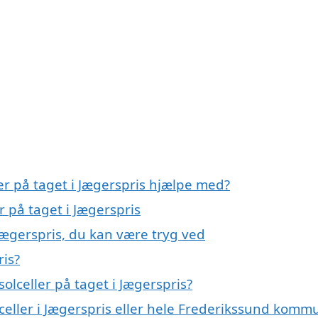
ler på taget i Jægerspris hjælpe med?
r på taget i Jægerspris
 Jægerspris, du kan være tryg ved
ris?
olceller på taget i Jægerspris?
lceller i Jægerspris eller hele Frederikssund komm