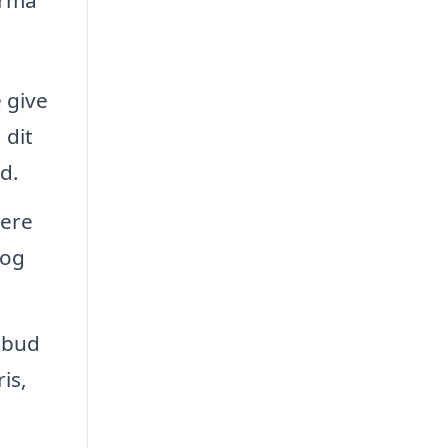
 give
 dit
d.
lere
 og
lbud
is,