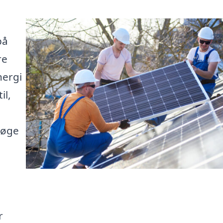
på
re
nergi
il,
 øge
r