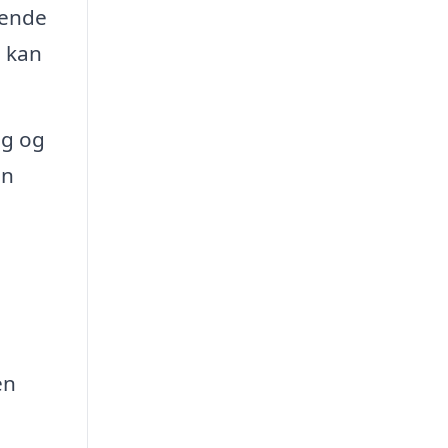
rende
e kan
ug og
en
en