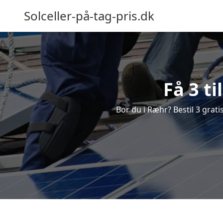
Solceller-på-tag-pris.dk
Få 3 t
Bor du i Ræhr? Bestil 3 gratis