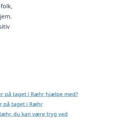
folk,
hjem.
itiv
ler på taget i Ræhr hjælpe med?
er på taget i Ræhr
 Ræhr, du kan være tryg ved