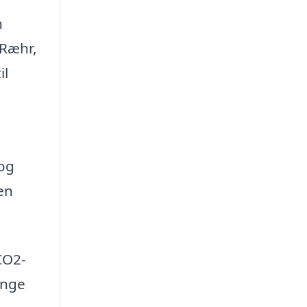
n
 Ræhr,
il
 og
 en
CO2-
ange