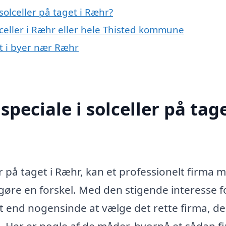
olceller på taget i Ræhr?
lceller i Ræhr eller hele Thisted kommune
et i byer nær Ræhr
peciale i solceller på tage
er på taget i Ræhr, kan et professionelt firma 
 gøre en forskel. Med den stigende interesse f
t end nogensinde at vælge det rette firma, de
. Her er nogle af de måder, hvorpå et sådan f