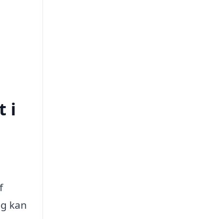
 i
f
ag kan