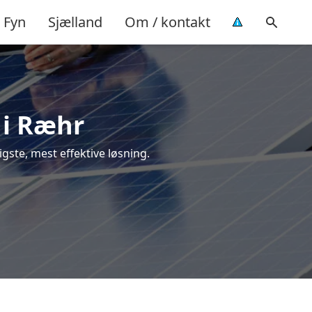
Fyn
Sjælland
Om / kontakt
 i Ræhr
ligste, mest effektive løsning.