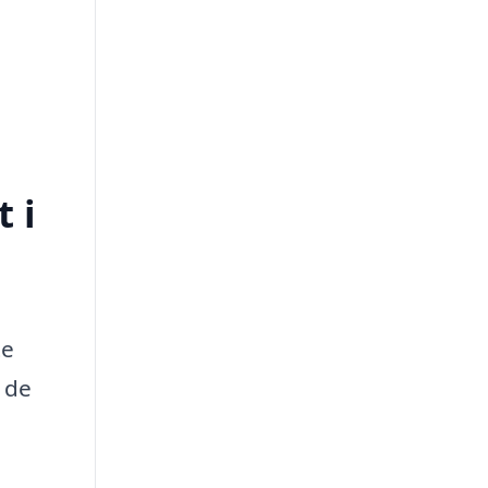
 i
te
r de