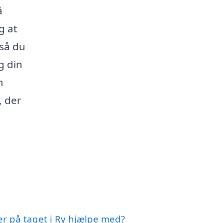
å
g at
 så du
g din
m
, der
ler på taget i Ry hjælpe med?