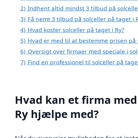
2)
Indhent altid mindst 3 tilbud på solcelle
3)
Få nemt 3 tilbud på solceller på taget i
4)
Hvad koster solceller på taget i Ry?
5)
Hvad er med til at bestemme prisen på s
6)
Oversigt over firmaer med speciale i so
7)
Find en professionel til solceller på tag
Hvad kan et firma med s
Ry hjælpe med?
Når du overvejer muligheden for at insta