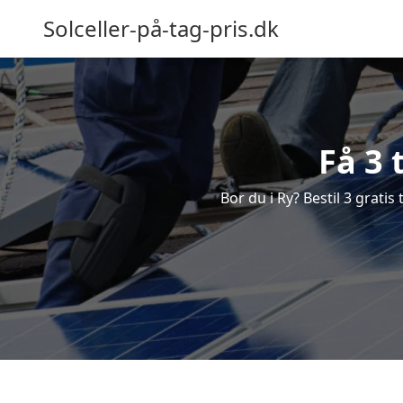
Solceller-på-tag-pris.dk
Få 3 
Bor du i Ry? Bestil 3 gratis 