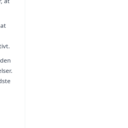
, at
 at
ivt.
 den
lser.
dste