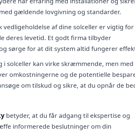
ydere har erfaring med installationer og sikrer
e med gældende lovgivning og standarder.
k vedligeholdelse af dine solceller er vigtig for
e deres levetid. Et godt firma tilbyder
g sørge for at dit system altid fungerer effekt
ng i solceller kan virke skræmmende, men med
over omkostningerne og de potentielle bespare
nsøge om tilskud og sikre, at du opnår de be
Ry
betyder, at du får adgang til ekspertise og
ræffe informerede beslutninger om din