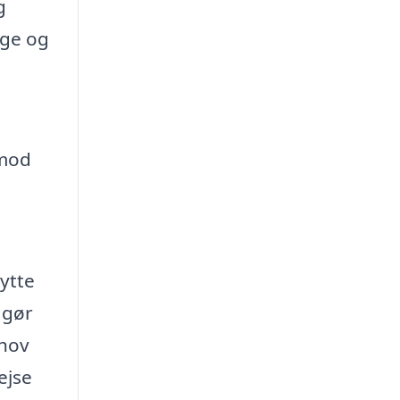
g
nge og
 mod
ytte
 gør
ehov
ejse