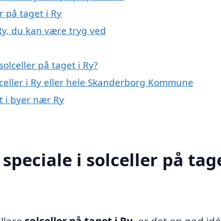
r på taget i Ry
 Ry, du kan være tryg ved
olceller på taget i Ry?
lceller i Ry eller hele Skanderborg Kommune
et i byer nær Ry
peciale i solceller på tage
llere
solceller på taget i Ry
, er det en god idé