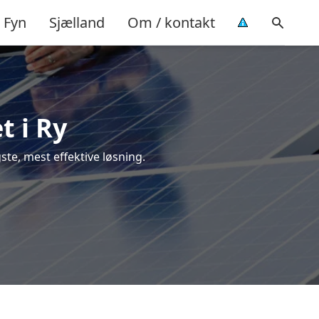
Fyn
Sjælland
Om / kontakt
t i Ry
igste, mest effektive løsning.