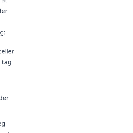
der
g:
celler
 tag
 der
æg