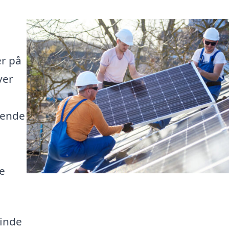
er på
ver
gende
e
finde