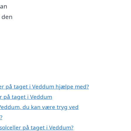
kan
e den
ller på taget i Veddum hjælpe med?
er på taget i Veddum
i Veddum, du kan være tryg ved
?
solceller på taget i Veddum?