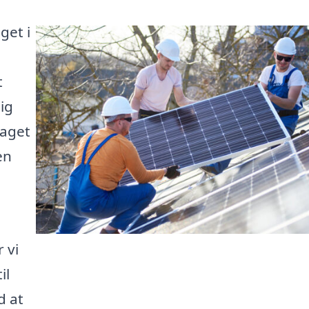
get i
t
ig
taget
en
 vi
il
d at