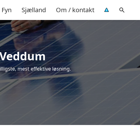
Fyn
Sjælland
Om / kontakt
 i Veddum
lligste, mest effektive løsning.