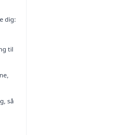
e dig:
g til
rne,
g, så