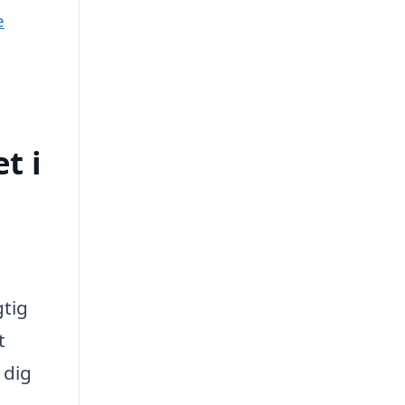
e
t i
tig
t
 dig