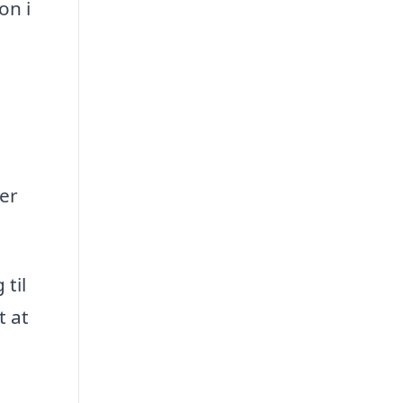
on i
 er
 til
t at