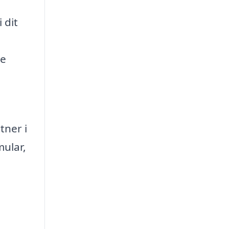
 dit
ne
tner i
mular,