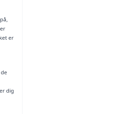
 på,
 er
ket er
g de
er dig