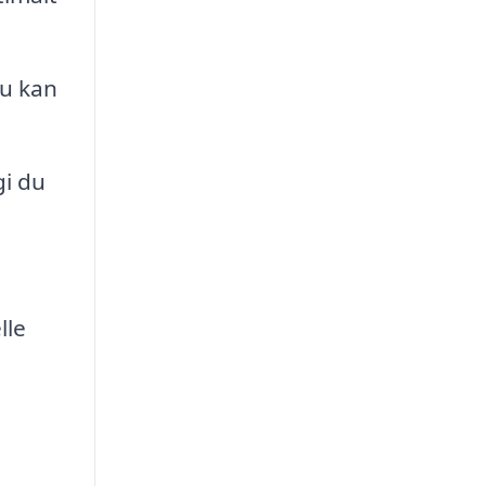
du kan
gi du
lle
m