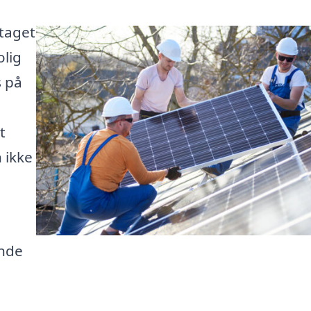
 taget
olig
s på
t
 ikke
inde