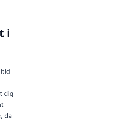
 i
ltid
t dig
at
e, da