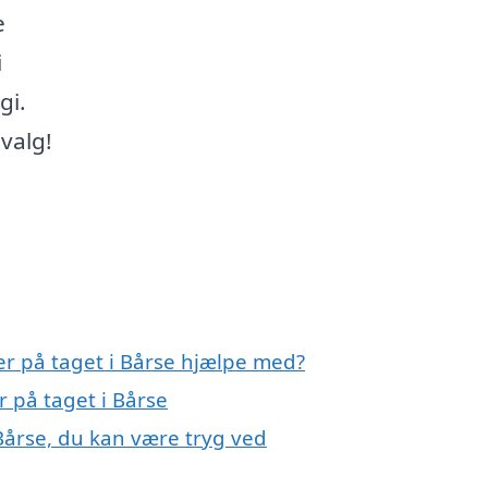
e
i
gi.
 valg!
ler på taget i Bårse hjælpe med?
r på taget i Bårse
 Bårse, du kan være tryg ved