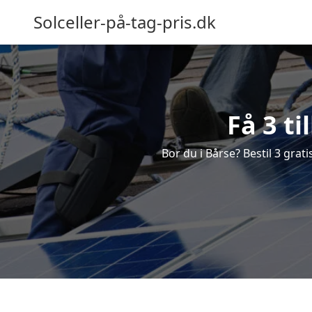
Solceller-på-tag-pris.dk
Få 3 ti
Bor du i Bårse? Bestil 3 grati