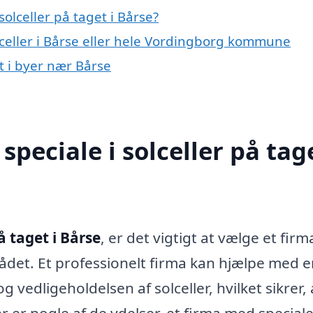
olceller på taget i Bårse?
lceller i Bårse eller hele Vordingborg kommune
et i byer nær Bårse
peciale i solceller på tage
å taget i Bårse
, er det vigtigt at vælge et firm
ådet. Et professionelt firma kan hjælpe med 
g vedligeholdelsen af solceller, hvilket sikrer,
r er nogle af de ydelser, et firma med speciale