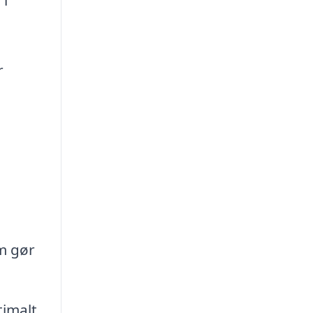
r
m gør
timalt