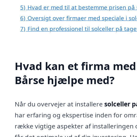
5)
Hvad er med til at bestemme prisen på s
6)
Oversigt over firmaer med speciale i so
7)
Find en professionel til solceller på tag
Hvad kan et firma med s
Bårse hjælpe med?
Når du overvejer at installere
solceller p
har erfaring og ekspertise inden for omr
række vigtige aspekter af installeringen o
får det optimale ud af din investering. He