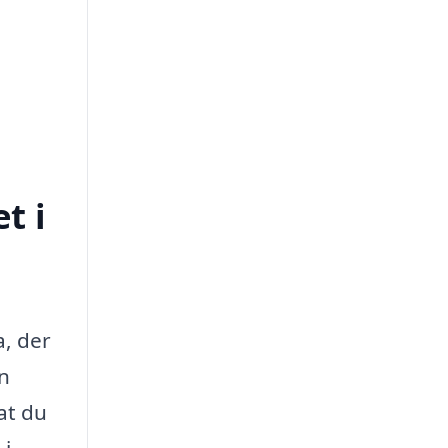
t i
a, der
en
 at du
 i