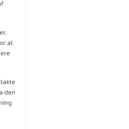
af
er.
or at
nere
ntakte
ra den
sning