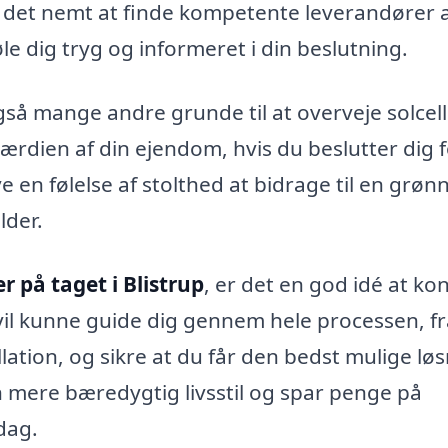
r det nemt at finde kompetente leverandører 
øle dig tryg og informeret i din beslutning.
så mange andre grunde til at overveje solcell
ærdien af din ejendom, hvis du beslutter dig f
 en følelse af stolthed at bidrage til en grøn
lder.
er på taget i Blistrup
, er det en god idé at ko
 vil kunne guide dig gennem hele processen, f
llation, og sikre at du får den bedst mulige lø
en mere bæredygtig livsstil og spar penge på
 dag.