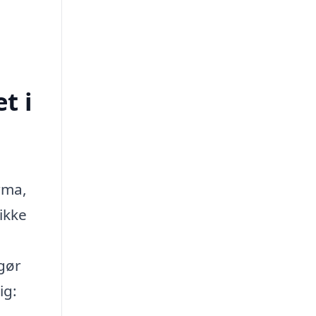
t i
irma,
ikke
 gør
ig: