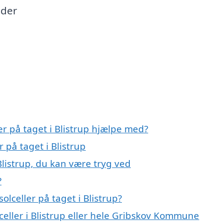
 der
er på taget i Blistrup hjælpe med?
r på taget i Blistrup
 Blistrup, du kan være tryg ved
?
lceller på taget i Blistrup?
celler i Blistrup eller hele Gribskov Kommune