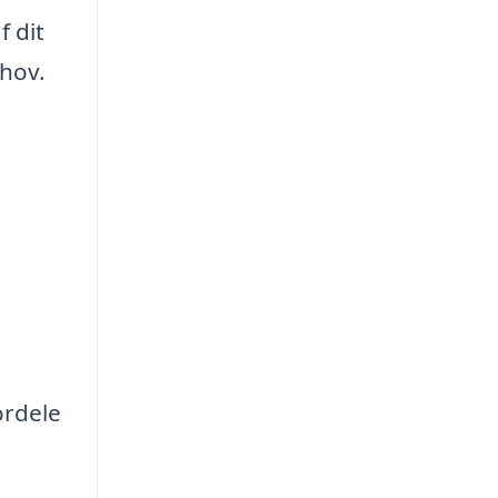
f dit
ehov.
ordele