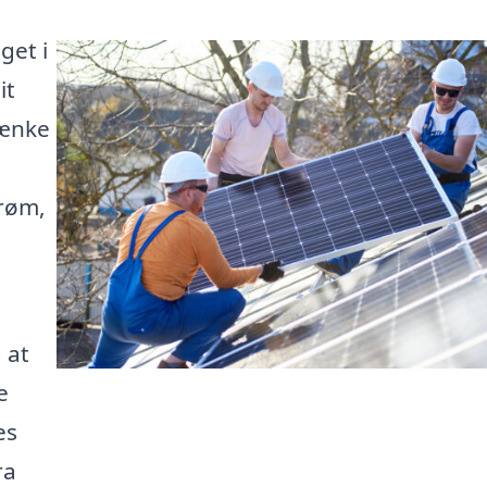
get i
it
sænke
trøm,
 at
e
es
ra