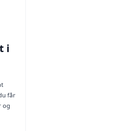
 i
at
du får
r og