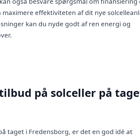
De kan også besvare spørgsmål om finansiering
maximere effektiviteten af dit nye solcellean
øsninger kan du nyde godt af ren energi og
ver.
ilbud på solceller på taget
 på taget i Fredensborg, er det en god idé at