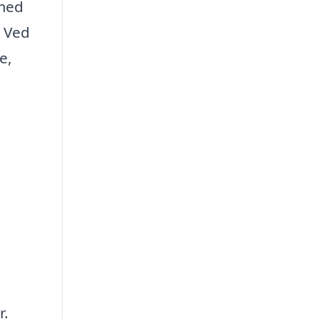
 med
. Ved
e,
r.