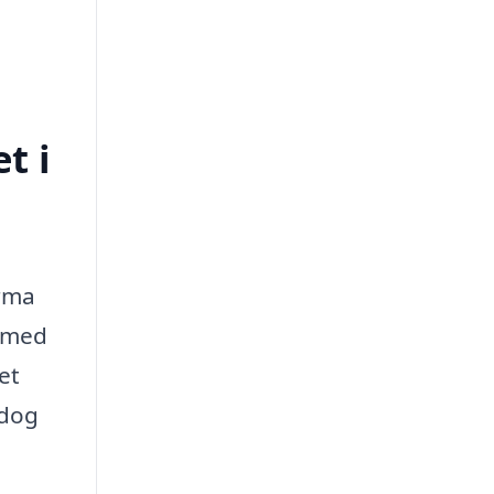
t i
irma
g med
et
 dog