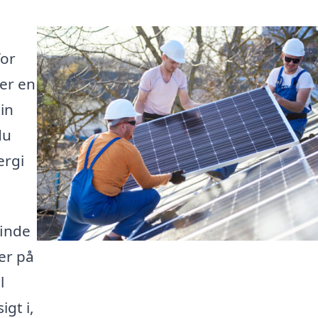
for
 er en
in
du
ergi
finde
ler på
l
igt i,