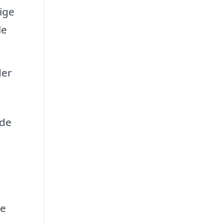
ige
le
der
nde
t
ge