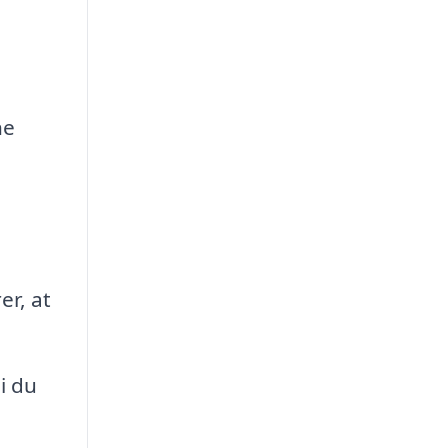
ne
er, at
i du