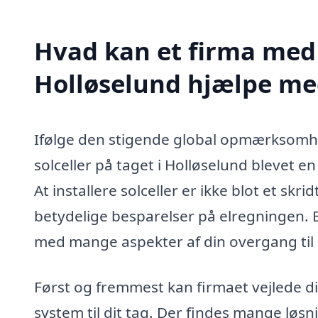
Hvad kan et firma med s
Holløselund hjælpe me
Ifølge den stigende global opmærksomh
solceller på taget i Holløselund blevet e
At installere solceller er ikke blot et sk
betydelige besparelser på elregningen. E
med mange aspekter af din overgang til 
Først og fremmest kan firmaet vejlede dig
system til dit tag. Der findes mange løsn