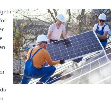
get i
for
er
e
 en
for
 du
en