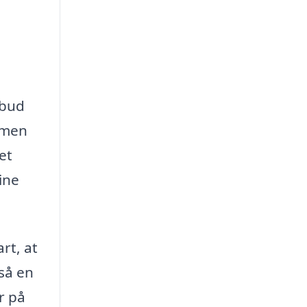
lbud
, men
et
ine
rt, at
så en
r på