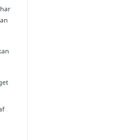
 har
kan
 kan
get
af