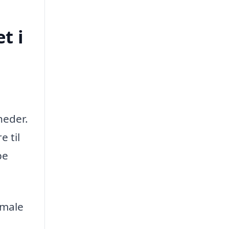
t i
heder.
e til
pe
imale