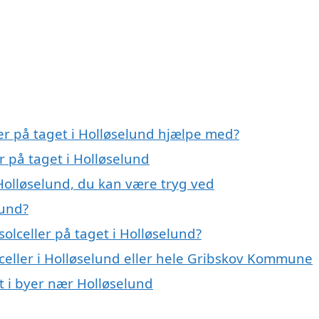
ler på taget i Holløselund hjælpe med?
er på taget i Holløselund
 Holløselund, du kan være tryg ved
lund?
olceller på taget i Holløselund?
lceller i Holløselund eller hele Gribskov Kommune
et i byer nær Holløselund