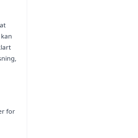
 at
t kan
lart
sning,
er for