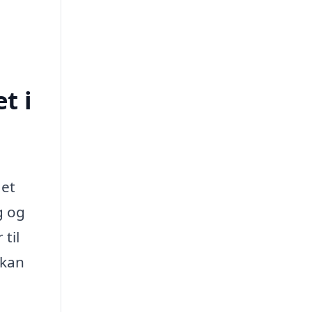
t i
 et
g og
til
 kan