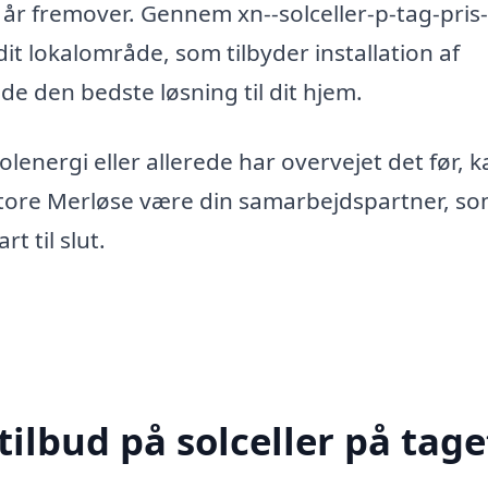
år fremover. Gennem xn--solceller-p-tag-pris-
dit lokalområde, som tilbyder installation af
nde den bedste løsning til dit hjem.
energi eller allerede har overvejet det før, k
i Store Merløse være din samarbejdspartner, s
t til slut.
ilbud på solceller på taget