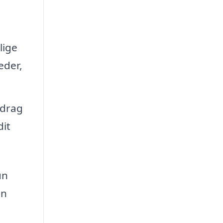
lige
eder,
adrag
dit
un
in