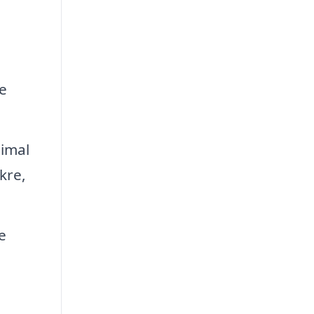
e
timal
kre,
e