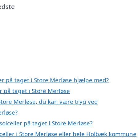
edste
ler på taget i Store Merløse hjælpe med?
r på taget i Store Merløse
 Store Merløse, du kan være tryg ved
erløse?
olceller på taget i Store Merløse?
lceller i Store Merløse eller hele Holbæk kommune