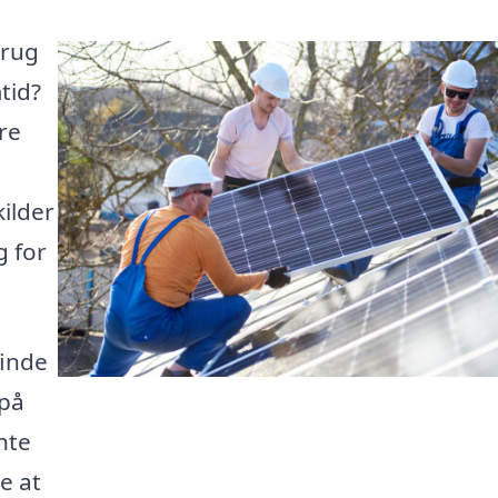
brug
tid?
re
ilder
g for
finde
 på
nte
e at