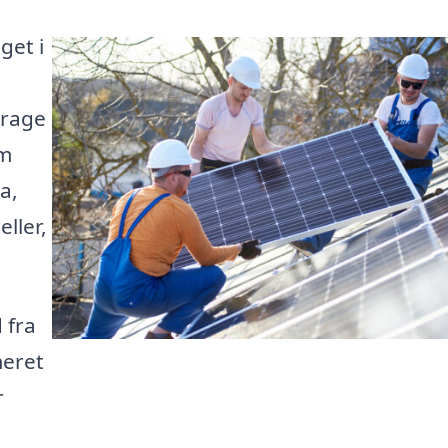
get i
drage
rm
a,
eller,
 fra
meret
r