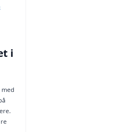
e
t i
e med
på
ere.
dre