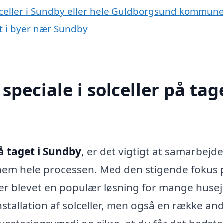
olceller i Sundby eller hele Guldborgsund kommun
get i byer nær Sundby
peciale i solceller på tage
på taget i Sundby
, er det vigtigt at samarbejd
nnem hele processen. Med den stigende fokus 
er blevet en populær løsning for mange husej
installation af solceller, men også en række an
nvesteringsværdi og sikre, at du får det bedste