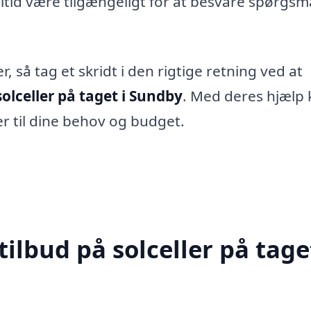
 altid være tilgængeligt for at besvare spørgsm
r, så tag et skridt i den rigtige retning ved at
solceller på taget i Sundby
. Med deres hjælp
r til dine behov og budget.
ilbud på solceller på taget