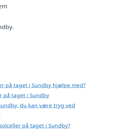
nem
ndby.
ler på taget i Sundby hjælpe med?
er på taget i Sundby
i Sundby, du kan være tryg ved
?
olceller på taget i Sundby?