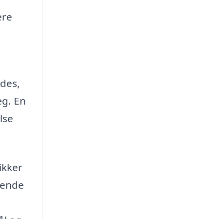
ere
ndes,
æg. En
lse
ikker
rende