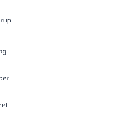
ørup
 og
der
ret