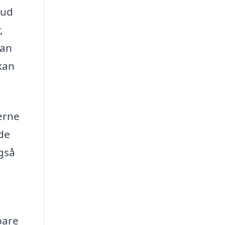
bud
,
kan
kan
serne
nde
også
pare