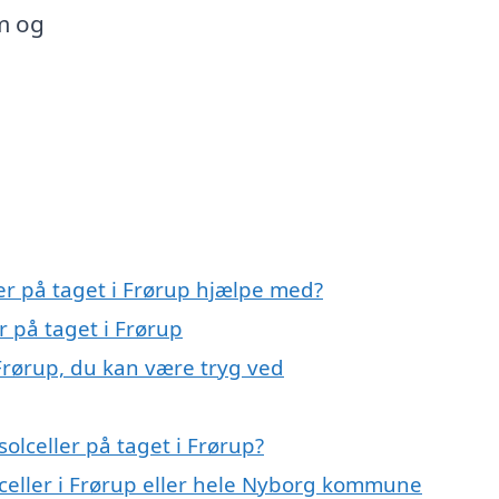
em og
ler på taget i Frørup hjælpe med?
r på taget i Frørup
 Frørup, du kan være tryg ved
olceller på taget i Frørup?
lceller i Frørup eller hele Nyborg kommune