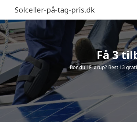
Solceller-på-tag-pris.dk
Få 3 ti
Bor du i Frørup? Bestil 3 grati