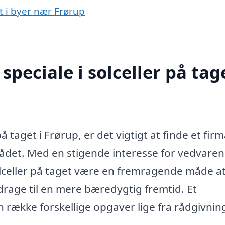
et i byer nær Frørup
peciale i solceller på tage
å taget i Frørup, er det vigtigt at finde et firm
rådet. Med en stigende interesse for vedvare
lceller på taget være en fremragende måde a
drage til en mere bæredygtig fremtid. Et
 række forskellige opgaver lige fra rådgivning