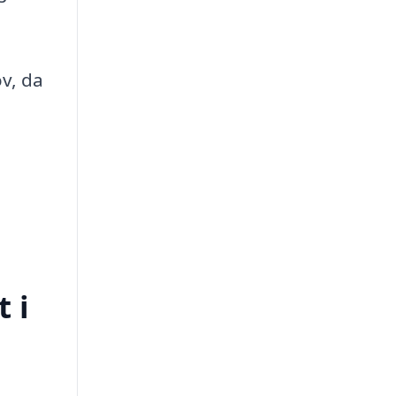
v, da
 i