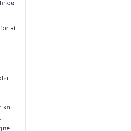
finde
for at
e
 der
m xn--
t
igne