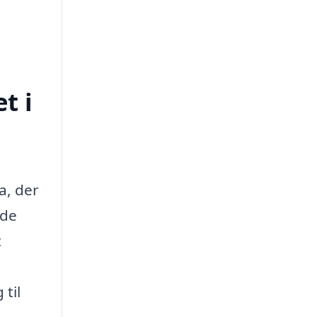
t i
a, der
nde
t
 til