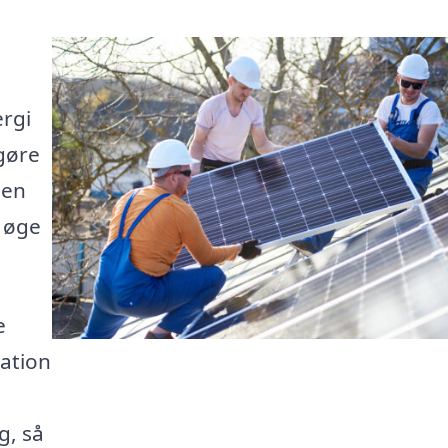
ergi
gøre
 en
g øge
e
lation
g, så