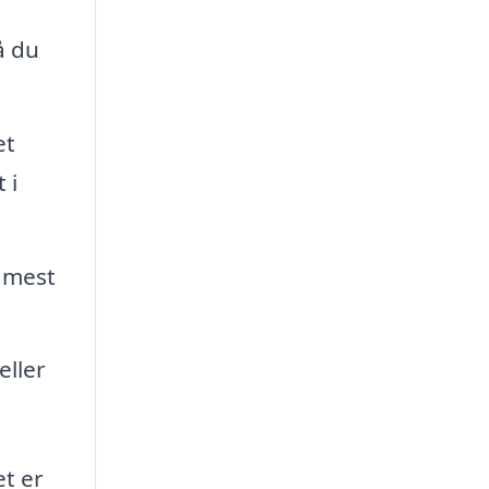
å du
et
 i
å mest
eller
et er