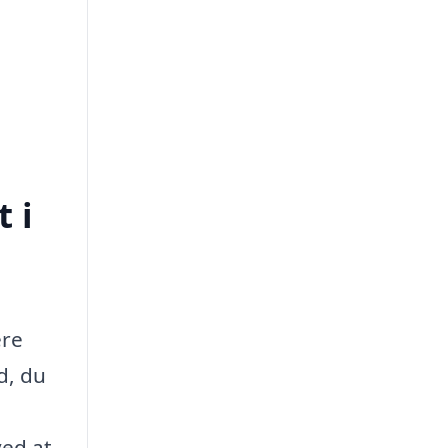
 i
ere
d, du
ved at