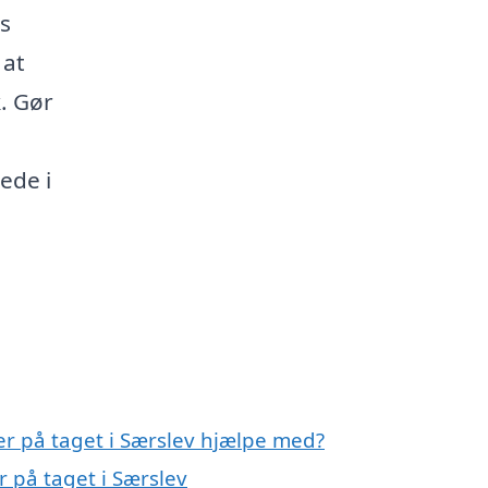
s
 at
k. Gør
ede i
ler på taget i Særslev hjælpe med?
r på taget i Særslev