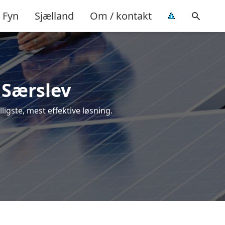
Fyn
Sjælland
Om / kontakt
i Særslev
lligste, mest effektive løsning.