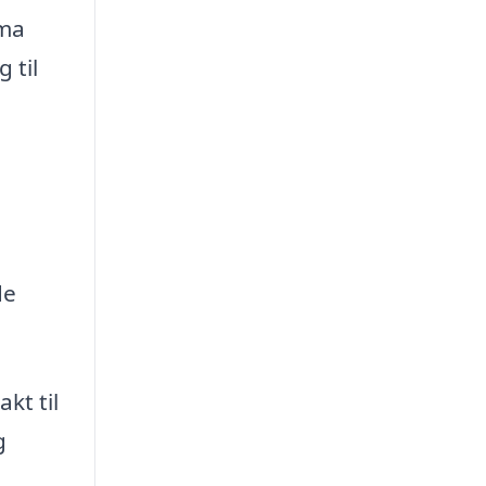
rma
 til
de
kt til
g