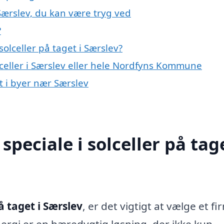
 Særslev, du kan være tryg ved
?
olceller på taget i Særslev?
lceller i Særslev eller hele Nordfyns Kommune
et i byer nær Særslev
peciale i solceller på tage
å taget i Særslev
, er det vigtigt at vælge et fi
ergi er en bæredygtig løsning, der ikke kun