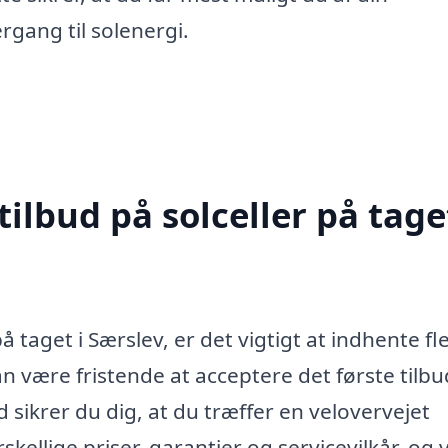
rgang til solenergi.
ilbud på solceller på taget
å taget i Særslev, er det vigtigt at indhente fl
an være fristende at acceptere det første tilbu
d sikrer du dig, at du træffer en velovervejet
kellige priser, garantier og servicevilkår, og 