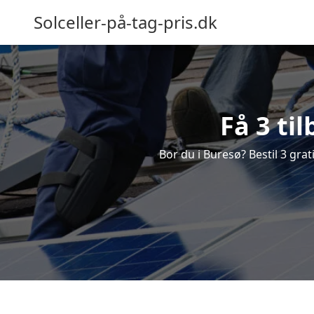
Solceller-på-tag-pris.dk
Få 3 ti
Bor du i Buresø? Bestil 3 grati