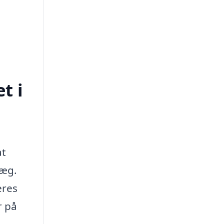
t i
at
læg.
eres
r på