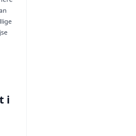
kan
llige
jse
 i