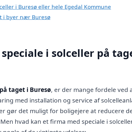
lceller i Buresø eller hele Egedal Kommune
et i byer nær Buresø
peciale i solceller på tage
 på taget i Buresø
, er der mange fordele ved 
aring med installation og service af solcellean
er gør det muligt for boligejere at reducere d
Men hvad kan et firma med speciale i solcelle
 nogle af de vigtigste ydelser: