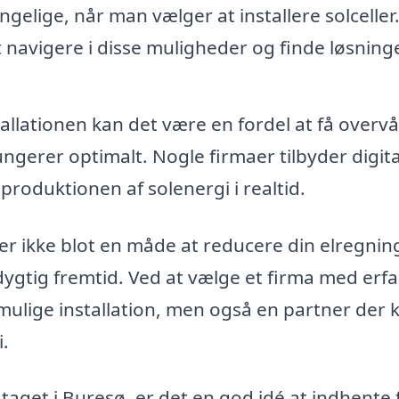
gelige, når man vælger at installere solceller.
 navigere i disse muligheder og finde løsninge
tallationen kan det være en fordel at få overv
fungerer optimalt. Nogle firmaer tilbyder digit
 produktionen af solenergi i realtid.
er ikke blot en måde at reducere din elregnin
ygtig fremtid. Ved at vælge et firma med erfa
 mulige installation, men også en partner der 
i.
å taget i Buresø, er det en god idé at indhente 