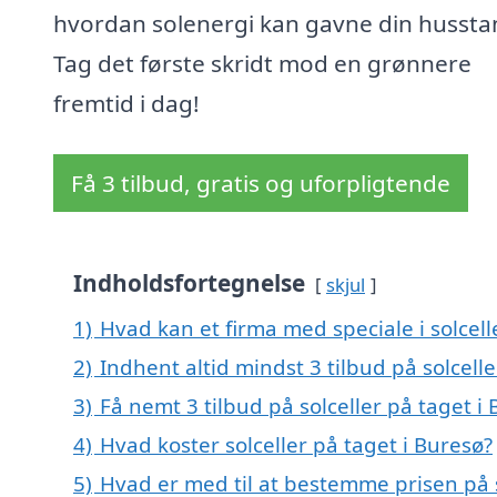
hvordan solenergi kan gavne din hussta
Tag det første skridt mod en grønnere
fremtid i dag!
Få 3 tilbud, gratis og uforpligtende
Indholdsfortegnelse
skjul
1)
Hvad kan et firma med speciale i solcel
2)
Indhent altid mindst 3 tilbud på solcell
3)
Få nemt 3 tilbud på solceller på taget i
4)
Hvad koster solceller på taget i Buresø?
5)
Hvad er med til at bestemme prisen på s