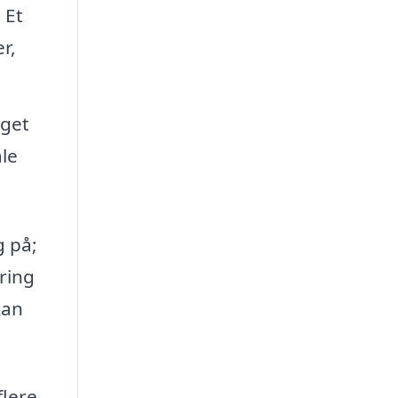
 Et
r,
åget
ale
g på;
ring
kan
flere