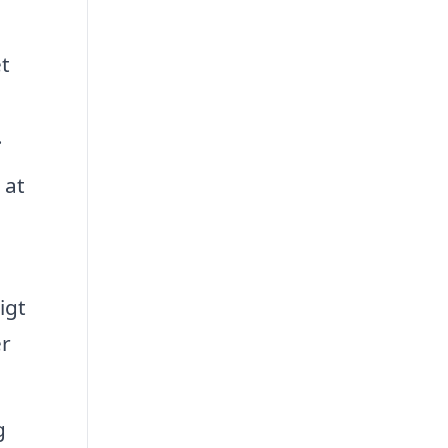
et
.
 at
igt
er
g