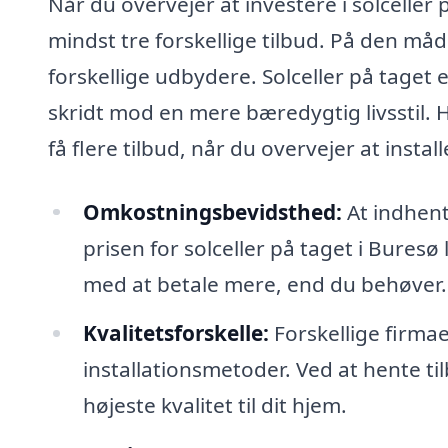
Når du overvejer at investere i solceller 
mindst tre forskellige tilbud. På den måd
forskellige udbydere. Solceller på taget
skridt mod en mere bæredygtig livsstil. He
få flere tilbud, når du overvejer at install
Omkostningsbevidsthed:
At indhente
prisen for solceller på taget i Bures
med at betale mere, end du behøver.
Kvalitetsforskelle:
Forskellige firmaer
installationsmetoder. Ved at hente ti
højeste kvalitet til dit hjem.