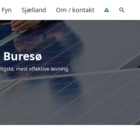
Fyn
Sjælland
Om / kontakt
i Buresø
lligste, mest effektive løsning.