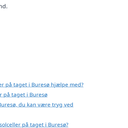
nd.
ler på taget i Buresø hjælpe med?
er på taget i Buresø
 Buresø, du kan være tryg ved
olceller på taget i Buresø?