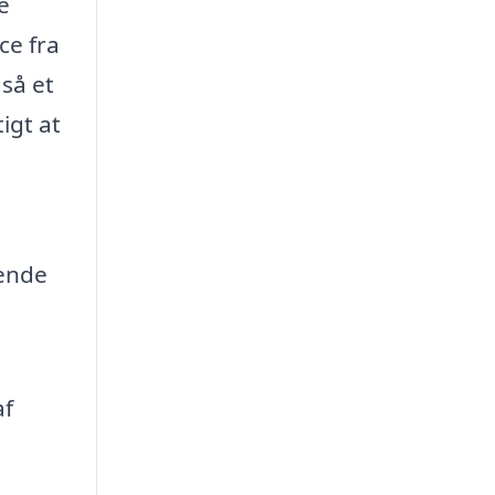
e
ce fra
så et
igt at
 ende
af