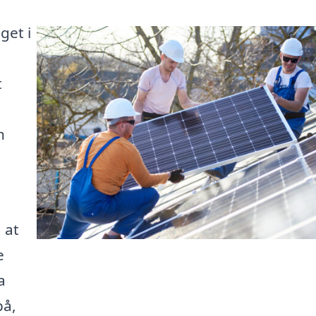
get i
t
n
 at
e
a
på,