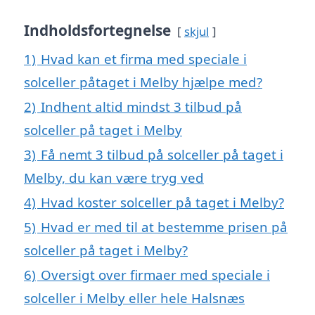
Indholdsfortegnelse
skjul
1)
Hvad kan et firma med speciale i
solceller påtaget i Melby hjælpe med?
2)
Indhent altid mindst 3 tilbud på
solceller på taget i Melby
3)
Få nemt 3 tilbud på solceller på taget i
Melby, du kan være tryg ved
4)
Hvad koster solceller på taget i Melby?
5)
Hvad er med til at bestemme prisen på
solceller på taget i Melby?
6)
Oversigt over firmaer med speciale i
solceller i Melby eller hele Halsnæs