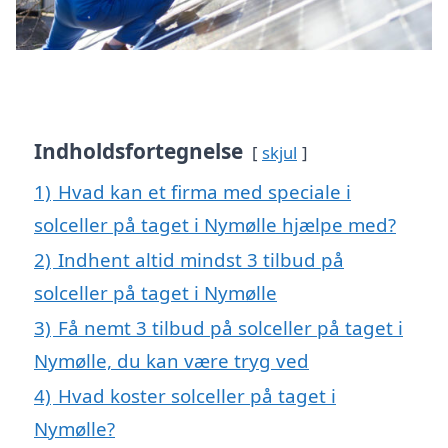
Indholdsfortegnelse
skjul
1)
Hvad kan et firma med speciale i
solceller på taget i Nymølle hjælpe med?
2)
Indhent altid mindst 3 tilbud på
solceller på taget i Nymølle
3)
Få nemt 3 tilbud på solceller på taget i
Nymølle, du kan være tryg ved
4)
Hvad koster solceller på taget i
Nymølle?