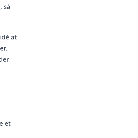
, så
idé at
er.
 der
e et