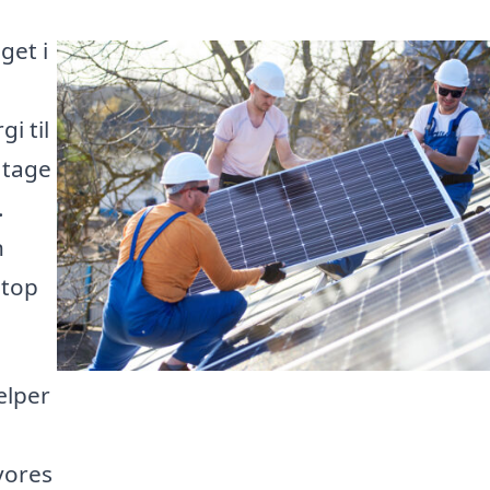
get i
i til
 tage
.
n
etop
ælper
vores