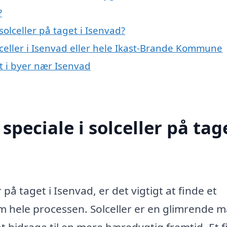
?
olceller på taget i Isenvad?
lceller i Isenvad eller hele Ikast-Brande Kommune
et i byer nær Isenvad
peciale i solceller på tage
 på taget i Isenvad, er det vigtigt at finde et
em hele processen. Solceller er en glimrende 
 bidrage til en mere bæredygtig fremtid. Et 