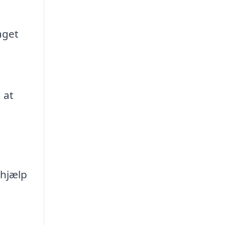
aget
 at
 hjælp