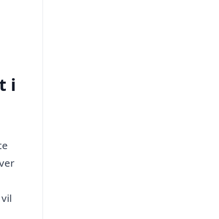
 i
te
over
vil