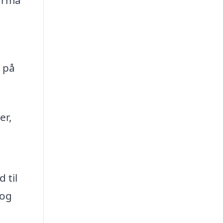
r på
er,
 til
 og