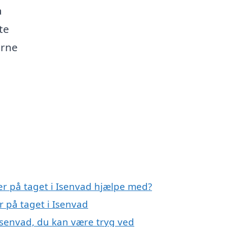
a
te
erne
ler på taget i Isenvad hjælpe med?
r på taget i Isenvad
 Isenvad, du kan være tryg ved