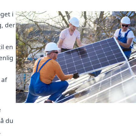
get i
g, der
il en
enlig
 af
e
så du
.