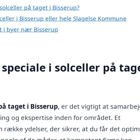
olceller på taget i Bisserup?
lceller i Bisserup eller hele Slagelse Kommune
et i byer nær Bisserup
peciale i solceller på tage
 på taget i Bisserup
, er det vigtigt at samarbe
ring og ekspertise inden for området. Et
 række ydelser, der sikrer, at du får det optim
er nogle af de måder, et kompetent firma kan