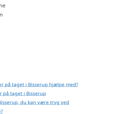
rne
en
ler på taget i Bisserup hjælpe med?
r på taget i Bisserup
 Bisserup, du kan være tryg ved
p?