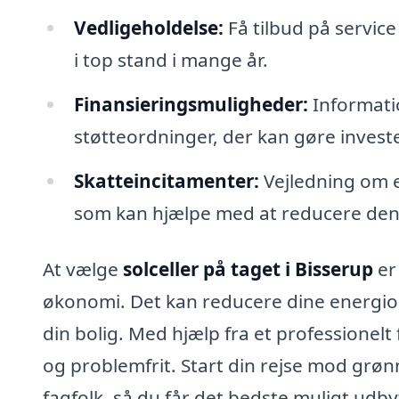
Vedligeholdelse:
Få tilbud på service 
i top stand i mange år.
Finansieringsmuligheder:
Informati
støtteordninger, der kan gøre invest
Skatteincitamenter:
Vejledning om ev
som kan hjælpe med at reducere de
At vælge
solceller på taget i Bisserup
er
økonomi. Det kan reducere dine energio
din bolig. Med hjælp fra et professionelt
og problemfrit. Start din rejse mod grønn
fagfolk, så du får det bedste muligt udbytt