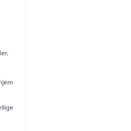
ler.
 hjem
llige