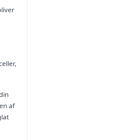
liver
eller,
din
en af
glat