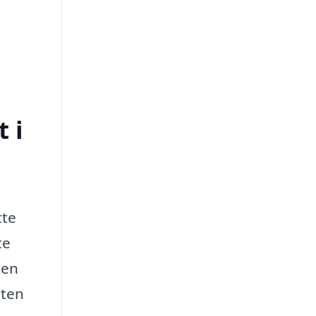
 i
tte
te
den
eten